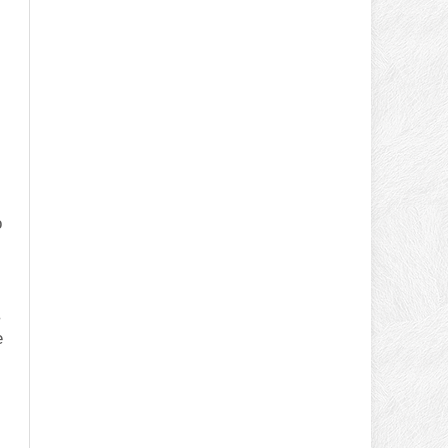
о
в
е