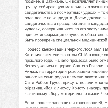
позднее, в Ватикане. Он возглавляет иниц
группу, собирающую материалы о жизни ка
свидетельства о посмертных чудесах – то е
рода досье на кандидата. Досье должно вк
свидетельства о праведной жизни кандидат
чудесах, совершившихся по его заступниче
причем информация о чудесах обязательн
быть проверена специальной медицинской
Процесс канонизации Черного Лося был з
Католическим епископатом США в конце ок
прошлого года. Начало процесса было отм
богослужением в церкви Святого Розария в
Ридже, на территории резервации индейце
одного из семи родов племени лакота или 
Сити Роберт Грусс, присутствовали многие
обратившийся к Иисусу Христу знахарь при
к активному сбору материалов о жизни Чер
Если процесс завершится канонизацией, 