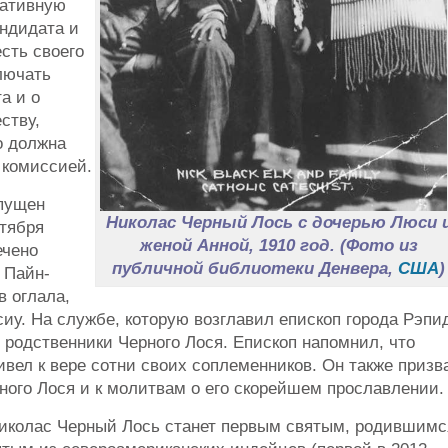
иативную
ндидата и
сть своего
лючать
а и о
ству,
о должна
 комиссией.
апущен
Николас Черный Лось с дочерью Люси 
тября
женой Анной, 1910 год. (Фото из
ечено
публичной библиотеки Денвера,
США
)
 Пайн-
в оглала,
сиу. На службе, которую возглавил епископ города Рэпи
 родственники Черного Лося. Епископ напомнил, что
вел к вере сотни своих соплеменников. Он также призв
ного Лося и к молитвам о его скорейшем прославлении.
Николас Черный Лось станет первым святым, родившимс