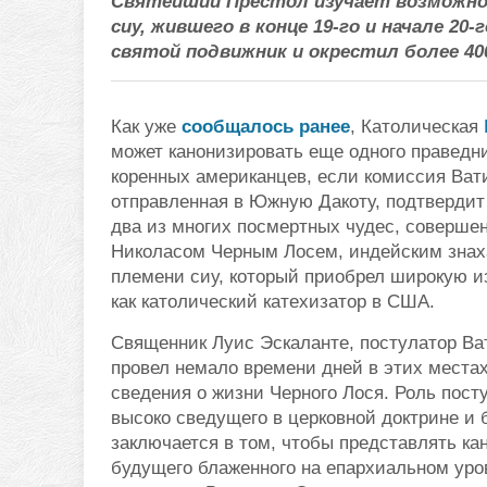
Святейший Престол изучает возможнос
сиу, жившего в конце 19-го и начале 20-
святой подвижник и окрестил более 4
Как уже
сообщалось ранее
, Католическая
может канонизировать еще одного праведни
коренных американцев, если комиссия Ват
отправленная в Южную Дакоту, подтверди
два из многих посмертных чудес, соверше
Николасом Черным Лосем, индейским знах
племени сиу, который приобрел широкую и
как католический катехизатор в США.
Священник Луис Эскаланте, постулатор Ва
провел немало времени дней в этих местах
сведения о жизни Черного Лося. Роль пост
высоко сведущего в церковной доктрине и 
заключается в том, чтобы представлять ка
будущего блаженного на епархиальном уро