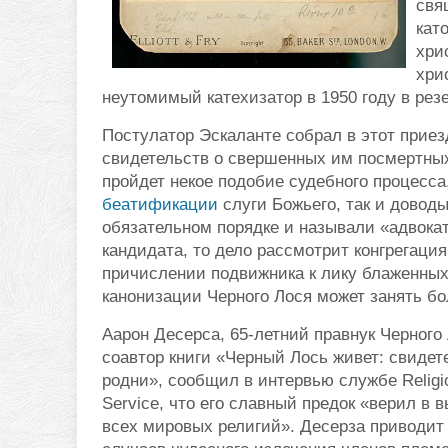
свя
кат
хри
хри
неутомимый катехизатор в 1950 году в ре
Постулатор Эскаланте собрал в этот приез
свидетельств о свершенных им посмертных
пройдет некое подобие судебного процесса
беатификации
слуги Божьего, так и доводы
обязательном порядке и называли «адвока
кандидата, то дело рассмотрит конгрегаци
причислении подвижника к лику блаженных
канонизации Черного Лося может занять бол
Аарон Десерса, 65-летний правнук Черного
соавтор книги «Черный Лось живет: свидет
родни», сообщил в интервью службе Relig
Service, что его славный предок «верил в
всех мировых религий». Десерза приводит