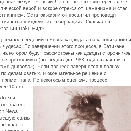
щенник-иезуит. Черный Лось серьезно заинтересовался
олической верой и вскоре отрекся от шаманизма и стал
стианином. Остаток жизни он посвятил проповеди
стианства в индейских резервациях. Скончался
зервации Пайн-Ридж.
д немало сведений о жизни кандидата на канонизацию 
 чудесах. По завершении этого процесса, в Ватикане
, на котором будут рассмотрены как доводы сторонников
 ее противников (последних до 1983 года назначали в
тами дьявола»). Если процесс завершится в пользу
я по делам святых, и окончательное решение о
 примет папа. По некоторым оценкам, процесс
ее 10 лет.
 Лося и
ельства его
ion News
 высшую связь
 несколько