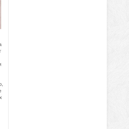
а
т
и
ю,
е
х