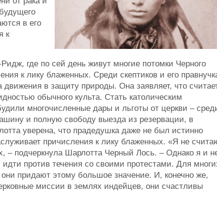
ни от рака и
 будущего
ются в его
я к
-Ридж, где по сей день живут многие потомки Черного
ения к лику блаженных. Среди скептиков и его правнучк
 движения в защиту природы. Она заявляет, что считае
дностью обычного культа. Стать католическим
обудили многочисленные дары и льготы от церкви – сред
 машину и полную свободу выезда из резервации, в
лотта уверена, что прадедушка даже не был истинно
аслуживает причисления к лику блаженных. «Я не счита
х, – подчеркнула Шарлотта Черный Лось. – Однако я и н
и идти против течения со своими протестами. Для многи
 они придают этому большое значение. И, конечно же,
ерковные миссии в землях индейцев, они счастливы