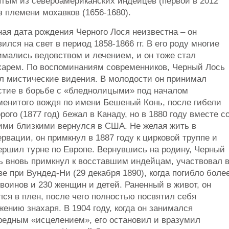
тым из североамериканских индейцев (первой в 2012
з племени мохавков (1656-1680).
ная дата рождения Черного Лося неизвестна – он
вился на свет в период 1858-1866 гг. В его роду многие
имались ведовством и лечением, и он тоже стал
харем. По воспоминаниям современников, Черный Лось
л мистические видения. В молодости он принимал
стие в борьбе с «бледнолицыми» под началом
менитого вождя по имени Бешеный Конь, после гибели
орого (1877 год) бежал в Канаду, но в 1880 году вместе с
ими близкими вернулся в США. Не желая жить в
ервации, он примкнул в 1887 году к цирковой труппе и
ершил турне по Европе. Вернувшись на родину, Черный
ь вновь примкнул к восставшим индейцам, участвовал 
ве при Вундед-Ни (29 декабря 1890), когда погибло боле
 воинов и 230 женщин и детей. Раненный в живот, он
лся в плен, после чего полностью посвятил себя
жению знахаря. В 1904 году, когда он занимался
редным «исцелением», его остановил и вразумил