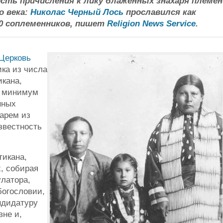
ть причисления к лику блаженных знахаря племен
го века:
Николас Черный Лось
прославился как
00 соплеменников, пишет
Religion News Service
.
Церковь
ка из числа
икана,
т минимум
нных
арем из
звестность
тикана,
, собирая
улатора,
богословии,
ндидатуру
вне и,