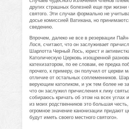
случаев чудесного излечения членов племе
других страшных болезней еще при жизни
святого. Эти случаи формально не учитыва
досье комиссией Ватикана, но принимаютс
сведению.
Впрочем, далеко не все в резервации Пайн
Лося, считают, что он заслуживает причисл
Шарлотта Черный Лось, юрист и активистка
Католическую Церковь изощренной разнови
катехизатором, по ее словам, ее предка п
прочего, к примеру, он получил от церкви
отличие от остальных соплеменников. Шар
верующим католиком, и уж тем более не з
что он заслужил причисления к лику святы
собираюсь кричать об этом на всех углах 
из моих родственников это большая честь,
огромное значение канонизации придают ц
будут иметь своего местного святого».