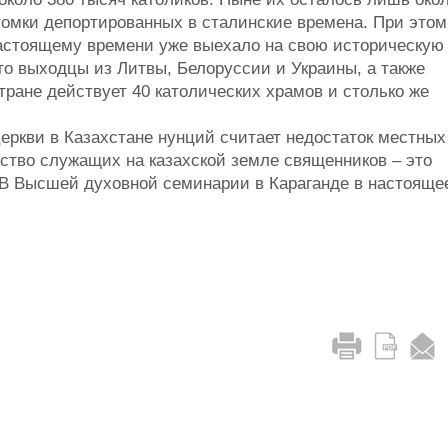
отомки депортированных в сталинские времена. При этом
настоящему времени уже выехало на свою историческую
это выходцы из Литвы, Белоруссии и Украины, а также
тране действует 40 католических храмов и столько же
еркви в Казахстане нунций считает недостаток местных
тво служащих на казахской земле священников – это
 В Высшей духовной семинарии в Караганде в настояще