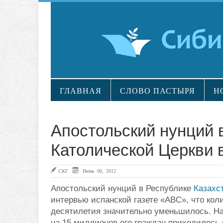
ГЛАВНАЯ
СЛОВО ПАСТЫРЯ
Н
Апостольский нунций 
Католической Церкви в
СКГ
Июнь 06, 2012
Апостольский нунций в Республике
Казахс
интервью испанской газете «ABC», что коли
десятилетия значительно уменьшилось. На
на 15 миллионов его граждан приходилось 