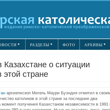
ОВОСТИ
РАЗДЕЛЫ
ФОТО
АРХИВЫ
в Казахстане о ситуации
 этой стране
тан
архиепископ Мигель Маури Буэндия отметил в свое
чество католиков в этой стране за последние два
 момент получения Казахстаном независимости в 1991 г
около 380 тысяч католиков. Ныне их осталось лишь око