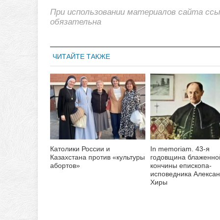
При использовании материалов сайта сс
обязательна
ЧИТАЙТЕ ТАКЖЕ
Католики России и
In memoriam. 43-я
Казахстана против «культуры
годовщина блаженно
абортов»
кончины епископа-
исповедника Алекса
Хиры