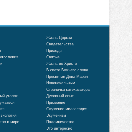
о
Жизнь Церкви
а
Свидетельства
ы
Приходы
огословия
Святые
ик
Жизнь во Христе
В свете Божьего слова
Пресвятая Дева Мария
Новоначальным
Страничка катехизатора
ый уголок
Духовный опыт
уматься
Призвание
ния
Служение милосердия
 экология
Экуменизм
тво в мире
Паломничества
Это интересно