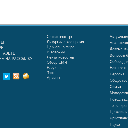
Актуальн
Слово пастыря
Литургическое время
ТЫ
Аналитик
Церковь в мире
РЫ
Документ
В епархии
 ГАЗЕТЕ
Вопросы б
Лента новостей
КА НА РАССЫЛКУ
Собеседн
Обзор СМИ
Разделы
Наш гость
Фото
Персона
Архивы
Общество
Семья
Молодежн
Повод зад
Точка зре
Церковь и
Христианс
Наука