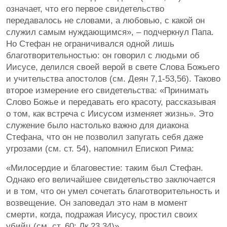
означает, что его первое свидетельство
передавалось не словами, а любовью, с какой он
служил самым нуждающимся», – подчеркнул Папа.
Но Стефан не ограничивался одной лишь
благотворительностью: он говорил с людьми об
Иисусе, делился своей верой в свете Слова Божьего
и учительства апостолов (см. Деян 7,1-53,56). Таково
второе измерение его свидетельства: «Принимать
Слово Божье и передавать его красоту, рассказывая
о том, как встреча с Иисусом изменяет жизнь». Это
служение было настолько важно для диакона
Стефана, что он не позволил запугать себя даже
угрозами (см. ст. 54), напомнил Епископ Рима:
«Милосердие и благовестие: таким был Стефан.
Однако его величайшее свидетельство заключается
и в том, что он умел сочетать благотворительность и
возвещение. Он заповедал это нам в момент
смерти, когда, подражая Иисусу, простил своих
убийц (см. ст. 60; Лк 23,34)».