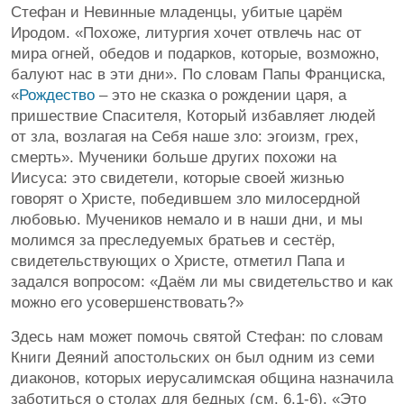
Стефан и Невинные младенцы, убитые царём
Иродом. «Похоже, литургия хочет отвлечь нас от
мира огней, обедов и подарков, которые, возможно,
балуют нас в эти дни». По словам Папы Франциска,
«
Рождество
– это не сказка о рождении царя, а
пришествие Спасителя, Который избавляет людей
от зла, возлагая на Себя наше зло: эгоизм, грех,
смерть». Мученики больше других похожи на
Иисуса: это свидетели, которые своей жизнью
говорят о Христе, победившем зло милосердной
любовью. Мучеников немало и в наши дни, и мы
молимся за преследуемых братьев и сестёр,
свидетельствующих о Христе, отметил Папа и
задался вопросом: «Даём ли мы свидетельство и как
можно его усовершенствовать?»
Здесь нам может помочь святой Стефан: по словам
Книги Деяний апостольских он был одним из семи
диаконов, которых иерусалимская община назначила
заботиться о столах для бедных (см. 6,1-6). «Это