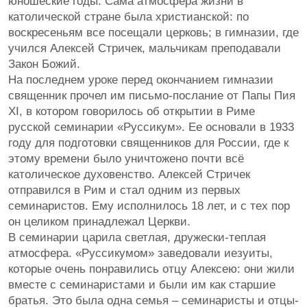
юношеские годы. Сама атмосфера жизни в
католической стране была христианской: по
воскресеньям все посещали церковь; в гимназии, где
учился Алексей Стричек, мальчикам преподавали
Закон Божий.
На последнем уроке перед окончанием гимназии
священник прочел им письмо-послание от Папы Пия
XI, в котором говорилось об открытии в Риме
русской семинарии «Руссикум». Ее основали в 1933
году для подготовки священников для России, где к
этому времени было уничтожено почти всё
католическое духовенство. Алексей Стричек
отправился в Рим и стал одним из первых
семинаристов. Ему исполнилось 18 лет, и с тех пор
он целиком принадлежал Церкви.
В семинарии царила светлая, дружески-теплая
атмосфера. «Руссикумом» заведовали иезуиты,
которые очень понравились отцу Алексею: они жили
вместе с семинаристами и были им как старшие
братья. Это была одна семья – семинаристы и отцы-