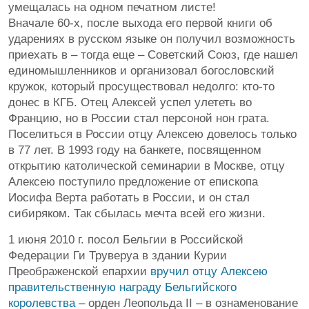
умещалась на одном печатном листе!
Вначале 60-х, после выхода его первой книги об
ударениях в русском языке он получил возможность
приехать в – тогда еще – Советский Союз, где нашел
единомышленников и организовал богословский
кружок, который просуществовал недолго: кто-то
донес в КГБ. Отец Алексей успел улететь во
Францию, но в России стал персоной нон грата.
Поселиться в России отцу Алексею довелось только
в 77 лет. В 1993 году на банкете, посвященном
открытию католической семинарии в Москве, отцу
Алексею поступило предложение от епископа
Иосифа Верта работать в России, и он стал
сибиряком. Так сбылась мечта всей его жизни.
1 июня 2010 г. посол Бельгии в Российской
Федерации Ги Труверуа в здании Курии
Преображенской епархии
вручил отцу Алексею
правительственную награду Бельгийского
королевства
– орден Леопольда II – в ознаменование