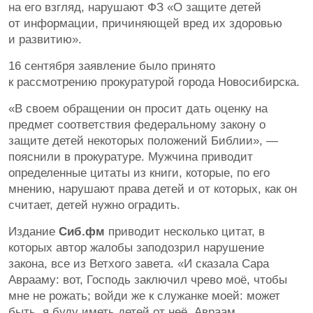
на его взгляд, нарушают ФЗ «О защите детей
от информации, причиняющей вред их здоровью
и развитию».
16 сентября заявление было принято
к рассмотрению прокуратурой города Новосибирска.
«В своем обращении он просит дать оценку на
предмет соответствия федеральному закону о
защите детей некоторых положений Библии», —
пояснили в прокуратуре. Мужчина приводит
определенные цитаты из книги, которые, по его
мнению, нарушают права детей и от которых, как он
считает, детей нужно оградить.
Издание
Сиб.фм
приводит несколько цитат, в
которых автор жалобы заподозрил нарушение
закона, все из Ветхого завета. «И сказала Сара
Аврааму: вот, Господь заключил чрево моё, чтобы
мне не рожать; войди же к служанке моей: может
быть, я буду иметь детей от неё. Авраам