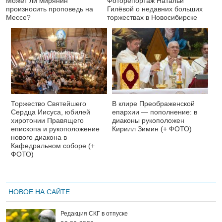
Может ли мирянин
Фоторепортаж Натальи
произносить проповедь на
Гилёвой о недавних больших
Мессе?
торжествах в Новосибирске
Торжество Святейшего
В клире Преображенской
Сердца Иисуса, юбилей
епархии — пополнение: в
хиротонии Правящего
диаконы рукоположен
епископа и рукоположение
Кирилл Зимин (+ ФОТО)
нового диакона в
Кафедральном соборе (+
ФОТО)
НОВОЕ НА САЙТЕ
Редакция СКГ в отпуске