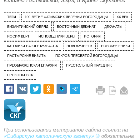
Юлианы Гостковской, SSpS, и Ирины Скулкиной
ТЕГИ
100-ЛЕТИЕ ФАТИМСКИХ ЯВЛЕНИЙ БОГОРОДИЦЫ
XX ВЕК
ВИЗАНТИЙСКИЙ ОБРЯД
ВОСТОЧНЫЙ ДЕКАНАТ
ДЕКАНАТЫ
ИОСИФ ВЕРТ
ИСПОВЕДНИКИ ВЕРЫ
ИСТОРИЯ
КАТОЛИКИ НА ЮГЕ КУЗБАССА
НОВОКУЗНЕЦК
НОВОМУЧЕНИКИ
ПАСТЫРСКИЕ ВИЗИТЫ
ПОКРОВ ПРЕСВЯТОЙ БОГОРОДИЦЫ
ПРЕОБРАЖЕНСКАЯ ЕПАРХИЯ
ПРЕСТОЛЬНЫЙ ПРАЗДНИК
ПРОКОПЬЕВСК
При использовании материалов сайта ссылка на
«Сибирскую католическую газету» ©
обязательна