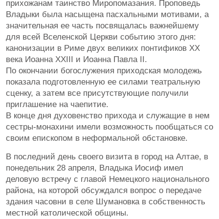
прихожанам таинство Миропомазания. Проповедь
Владыки была насыщена пасхальными мотивами, а
значительная ее часть посвящалась важнейшему
для всей Вселенской Церкви событию этого дня:
канонизации в Риме двух великих понтификов XX
века Иоанна XXIII и Иоанна Павла II.
По окончании богослужения приходская молодежь
показала подготовленную ее силами театральную
сценку, а затем все присутствующие получили
приглашение на чаепитие.
В конце дня духовенство прихода и служащие в нем
сестры-монахини имели возможность пообщаться со
своим епископом в неформальной обстановке.
В последний день своего визита в город на Алтае, в
понедельник 28 апреля, Владыка Иосиф имел
деловую встречу с главой Немецкого национального
района, на которой обсуждался вопрос о передаче
здания часовни в селе Шумановка в собственность
местной католической общины.