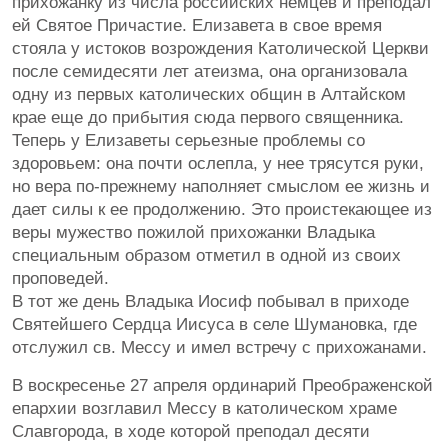
прихожанку из числа российских немцев и преподал
ей Святое Причастие. Елизавета в свое время
стояла у истоков возрождения Католической Церкви
после семидесяти лет атеизма, она организовала
одну из первых католических общин в Алтайском
крае еще до прибытия сюда первого священника.
Теперь у Елизаветы серьезные проблемы со
здоровьем: она почти ослепла, у нее трясутся руки,
но вера по-прежнему наполняет смыслом ее жизнь и
дает силы к ее продолжению. Это проистекающее из
веры мужество пожилой прихожанки Владыка
специальным образом отметил в одной из своих
проповедей.
В тот же день Владыка Иосиф побывал в приходе
Святейшего Сердца Иисуса в селе Шумановка, где
отслужил св. Мессу и имел встречу с прихожанами.
В воскресенье 27 апреля ординарий Преображенской
епархии возглавил Мессу в католическом храме
Славгорода, в ходе которой преподал десяти