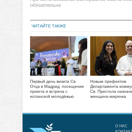
обязательна
ЧИТАЙТЕ ТАКЖЕ
Первый день визита Св.
Новым префектом
Отца в Мадрид: посещение
Департамента комму
приюта и встреча с
Св. Престола назнач
испанской молодёжью
женщина-мирянка
О НАС
КОНТАК