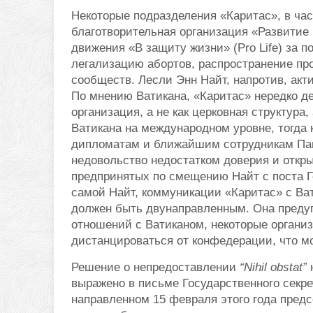
Некоторые подразделения «Каритас», в ча
благотворительная организация «Развитие
движения «В защиту жизни» (Pro Life) за 
легализацию абортов, распространение про
сообществ. Лесли Энн Найт, напротив, ак
По мнению Ватикана, «Каритас» нередко де
организация, а не как церковная структура,
Ватикана на международном уровне, тогда 
дипломатам и ближайшим сотрудникам Пап
недовольство недостатком доверия и откры
предпринятых по смещению Найт с поста Ген
самой Найт, коммуникации «Каритас» с Ва
должен быть двунаправленным. Она преду
отношений с Ватиканом, некоторые организ
дистанцироваться от конфедерации, что м
Решение о непредоставлении
“Nihil obstat”
н
выражено в письме Государственного секре
направленном 15 февраля этого года пред