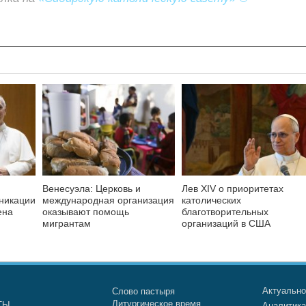
Венесуэла: Церковь и
Лев XIV о приоритетах
никации
международная организация
католических
ена
оказывают помощь
благотворительных
мигрантам
организаций в США
Актуальн
Слово пастыря
Литургическое время
ТЫ
Аналитик