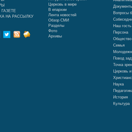
Церковь в мире
РЫ
Документ
В епархии
 ГАЗЕТЕ
Вопросы б
Лента новостей
КА НА РАССЫЛКУ
Собеседн
Обзор СМИ
Разделы
Наш гость
Фото
Персона
Архивы
Общество
Семья
Молодежн
Повод зад
Точка зре
Церковь и
Христианс
Наука
Педагогик
История
Культура