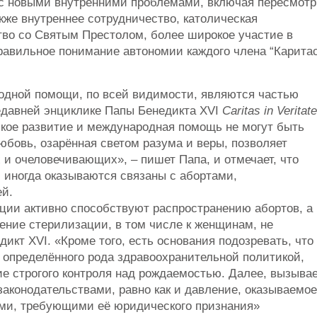
ело с новыми внутренними проблемами, включая пересмотр
акже внутреннее сотрудничество, католическая
во со Святым Престолом, более широкое участие в
равильное понимание автономии каждого члена “Карита
одной помощи, по всей видимости, являются частью
едавней энциклике Папы Бенедикта XVI
Caritas in Veritate
ское развитие и международная помощь не могут быть
юбовь, озарённая светом разума и веры, позволяет
 и очеловечивающих», – пишет Папа, и отмечает, что
иногда оказываются связаны с абортами,
ей.
ции активно способствуют распространению абортов, а
ение стерилизации, в том числе к женщинам, не
икт XVI. «Кроме того, есть основания подозревать, что
определённого рода здравоохранительной политикой,
 строгого контроля над рождаемостью. Далее, вызыва
аконодательствами, равно как и давление, оказываемое
ми, требующими её юридического признания»