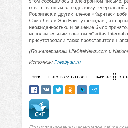
этом сообщалось в электронном письме, р
ответственным за подготовку генеральной 
Родригеса и других членов «Каритас» доби
Сама Лесли Энн Найт утверждает, что про
неожиданностью, и решение было принято,
исполнительным советом «Caritas Internatio
присутствовали также представители Папск
(По материалам LifeSiteNews.com и National
Источник:
Presbyter.ru
ТЕГИ
БЛАГОТВОРИТЕЛЬНОСТЬ
КАРИТАС
ОТСТ
При использовании материалов сайта сс