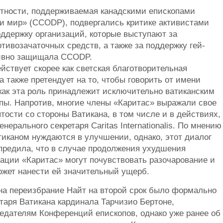
стности, поддерживаемая канадскими епископами
 и мир» (CCODP), подвергались критике активистами
поддержку организаций, которые выступают за
тивозачаточных средств, а также за поддержку гей-
тивно защищала CCODP.
йствует скорее как светская благотворительная
 а также претендует на то, чтобы говорить от имени
как эта роль принадлежит исключительно ватиканским
ы. Напротив, многие члены «Каритас» выражали свое
тости со стороны Ватикана, в том числе и в действиях,
ерального секретаря Caritas Internationalis. По мнению
тиканом нуждаются в улучшении, однако, этот диалог
предила, что в случае продолжения ухудшения
ации «Каритас» могут почувствовать разочарование и
ожет нанести ей значительный ущерб.
а переизбрание Найт на второй срок было формально
таря Ватикана кардинала Тарчизио Бертоне,
седателям Конференций епископов, однако уже ранее об