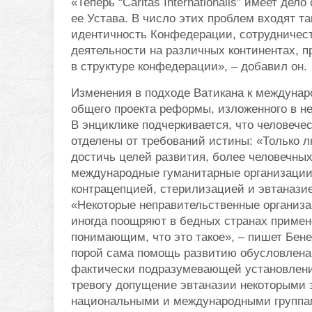
«Теперь “Caritas Internationalis” имеет д
ее Устава. В число этих проблем входят т
идентичность Конфедерации, сотрудничест
деятельности на различных континентах, п
в структуре конфедерации», – добавил он.
Изменения в подходе Ватикана к междунар
общего проекта реформы, изложенного в н
В энциклике подчеркивается, что человече
отделены от требований истины: «Только л
достичь целей развития, более человечных
международные гуманитарные организации 
контрацепцией, стерилизацией и эвтанази
«Некоторые неправительственные организа
иногда поощряют в бедных странах примен
понимающим, что это такое», – пишет Бенед
порой сама помощь развитию обусловлена 
фактически подразумевающей установление
тревогу допущение эвтаназии некоторыми з
национальными и международными группа