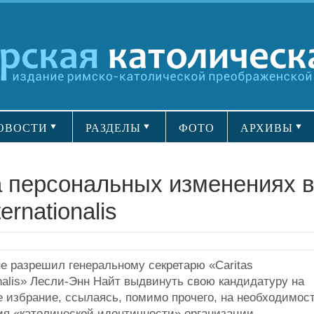
ОВОСТИ
РАЗДЕЛЫ
ФОТО
АРХИВЫ
а персональных изменениях 
ernationalis
не разрешил генеральному секретарю «Caritas
onalis» Лесли-Энн Найт выдвинуть свою кандидатуру на
е избрание, ссылаясь, помимо прочего, на необходимос
ия «католической идентичности» организации.