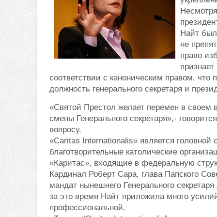
Несмотря
президен
Найт был
не препят
право из
признает
соответствии с каноническим правом, что 
должность генерального секретаря и прези
«Святой Престол желает перемен в своем в
смены Генерального секретаря»,- говорит
вопросу.
«Caritas Internationalis» является головн
благотворительные католические организац
«Каритас», входящие в федеральную струк
Кардинал Роберт Сара, глава Папского Сове
мандат нынешнего Генерального секретаря 
за это время Найт приложила много усили
профессиональной.