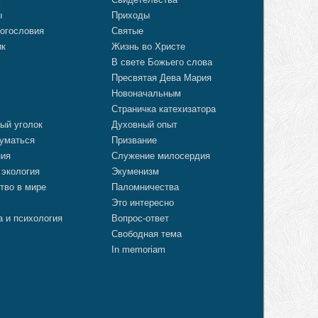
ы
Приходы
огословия
Святые
ик
Жизнь во Христе
В свете Божьего слова
Пресвятая Дева Мария
Новоначальным
Страничка катехизатора
ый уголок
Духовный опыт
уматься
Призвание
ния
Служение милосердия
 экология
Экуменизм
тво в мире
Паломничества
Это интересно
а и психология
Вопрос-ответ
Свободная тема
In memoriam