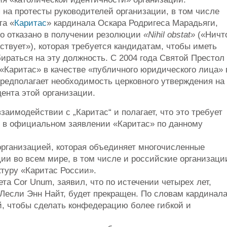
 на протесты руководителей организации, в том числе
та «
Каритас
» кардинала Оскара Родригеса Марадьяги,
о отказано в получении резолюции
«Nihil obstat»
(«Ничт
ствует»), которая требуется кандидатам, чтобы иметь
бираться на эту должность. С 2004 года Святой Престол
 «Каритас» в качестве «публичного юридического лица» 
предполагает необходимость церковного утверждения на
дента этой организации.
заимодействии с „Каритас“ и полагает, что это требует
ся в официальном заявлении «Каритас» по данному
ой организацией, которая объединяет многочисленные
ии во всем мире, в том числе и российские организаци
туру «Каритас России».
та Cor Unum, заявил, что по истечении четырех лет,
Лесли Энн Найт, будет прекращен. По словам кардинала
й, чтобы сделать конфедерацию более гибкой и