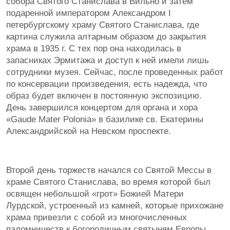
собора Святого Станислава в Вильно и затем
подаренной императором Александром I
петербургскому храму Святого Станислава, где
картина служила алтарным образом до закрытия
храма в 1935 г. С тех пор она находилась в
запасниках Эрмитажа и доступ к ней имели лишь
сотрудники музея. Сейчас, после проведенных работ
по консервации произведения, есть надежда, что
образ будет включен в постоянную экспозицию.
День завершился концертом для органа и хора
«Gaude Mater Polonia» в базилике св. Екатерины
Александрийской на Невском проспекте.
Второй день торжеств начался со Святой Мессы в
храме Святого Станислава, во время которой был
освящен небольшой «грот» Божией Матери
Лурдской, устроенный из камней, которые прихожане
храма привезли с собой из многочисленных
паломничеств к богородичным святыням Европы.