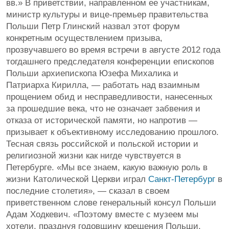
вв.» В приветствии, направленном ее участникам,
министр культуры и вице-премьер правительства
Польши Петр Глинский назвал этот форум
конкретным осуществлением призыва,
прозвучавшего во время встречи в августе 2012 года
тогдашнего предследателя конференции епископов
Польши архиепископа Юзефа Михалика и
Патриарха Кирилла, — работать над взаимным
прощением обид и несправедливости, нанесенных
за прошедшие века, что не означает забвения и
отказа от исторической памяти, но напротив —
призывает к объективному исследованию прошлого.
Тесная связь российской и польской истории и
религиозной жизни как нигде чувствуется в
Петербурге. «Мы все знаем, какую важную роль в
жизни Католической Церкви играл
Санкт-Петербург
в
последние столетия», — сказал в своем
приветственном слове генеральный консул Польши
Адам Ходкевич. «Поэтому вместе с музеем мы
хотели, празднуя годовщину крещения Польши,