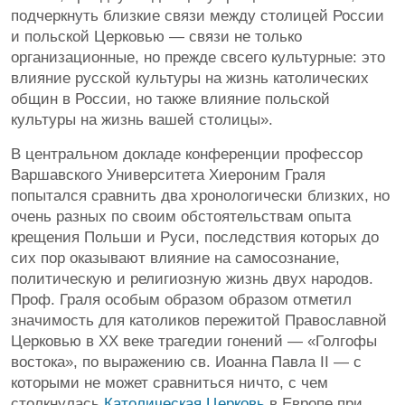
подчеркнуть близкие связи между столицей России
и польской Церковью — связи не только
организационные, но прежде свсего культурные: это
влияние русской культуры на жизнь католических
общин в России, но также влияние польской
культуры на жизнь вашей столицы».
В центральном докладе конференции профессор
Варшавского Университета Хиероним Граля
попытался сравнить два хронологически близких, но
очень разных по своим обстоятельствам опыта
крещения Польши и Руси, последствия которых до
сих пор оказывают влияние на самосознание,
политическую и религиозную жизнь двух народов.
Проф. Граля особым образом образом отметил
значимость для католиков пережитой Православной
Церковью в XX веке трагедии гонений — «Голгофы
востока», по выражению св. Иоанна Павла II — с
которыми не может сравниться ничто, с чем
столкнулась
Католическая Церковь
в Европе при