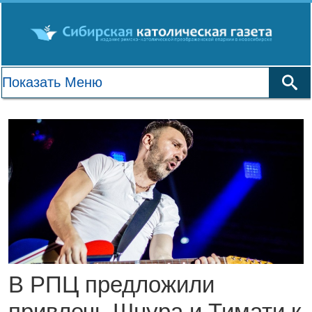
В РПЦ предложили
привлечь Шнура и Тимати к