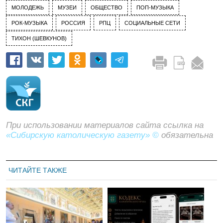
МОЛОДЕЖЬ
МУЗЕИ
ОБЩЕСТВО
ПОП-МУЗЫКА
РОК-МУЗЫКА
РОССИЯ
РПЦ
СОЦИАЛЬНЫЕ СЕТИ
ТИХОН (ШЕВКУНОВ)
При использовании материалов сайта ссылка на
«Сибирскую католическую газету» ©
обязательна
ЧИТАЙТЕ ТАКЖЕ