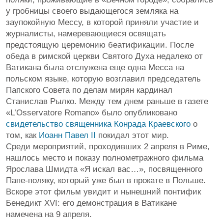
у гробницы своего выдающегося земляка на
заупокойную Мессу, в которой приняли участие и
журналисты, намеревающиеся освящать
предстоящую церемонию беатификации. После
обеда в римской церкви Святого Духа недалеко от
Ватикана была отслужена еще одна Месса на
польском языке, которую возглавил председатель
Папского Совета по делам мирян кардинал
Станислав Рылко. Между тем днем раньше в газете
«L’Osservatore Romano» было опубликовано
свидетельство священника Конрада Краевского
о
том, как
Иоанн Павел II
покидал этот мир.
Среди мероприятий, проходивших 2 апреля в Риме,
нашлось место и показу полнометражного фильма
Ярослава Шмидта «Я искал вас…», посвященного
Папе-поляку, который уже был в прокате в Польше.
Вскоре этот фильм увидит и нынешний понтифик
Бенедикт XVI: его демонстрация в Ватикане
намечена на 9 апреля.