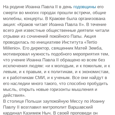
На родине Иоанна Павла II в день
годовщины
его
смерти во многих городах прошли встречи, общие
молебны, концерты. В Кракове была организована
акция: «Краков читает Иоанна Павла II». В течение
всего дня известные общественные деятели читали
отрывки из сочинений покойного Папы. Акция
проводилась по инициативе Института «Tertio
Millenio». Его директор, священник Матей Земба,
мотивировал нужность подобного мероприятия тем,
что учение Иоанна Павла II обращено ко всем без
исключения людям: «и к молодым, и к пожилым, и к
левым, и к правым, и к политикам, и к экономистам,
и к работникам СМИ, и к ученым. Все они найдут в
его наследии много такого, что способно пробудить
мысль, открыть новые горизонты мышления и
действия».
В столице Польши заупокойную Мессу по Иоанну
Павлу II возглавил митрополит Варшавский
кардинал Казимеж Ныч. В своей проповеди он