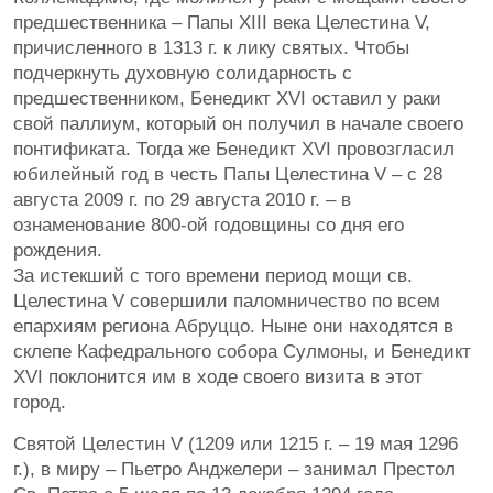
предшественника – Папы XIII века Целестина V,
причисленного в 1313 г. к лику святых. Чтобы
подчеркнуть духовную солидарность с
предшественником, Бенедикт XVI оставил у раки
свой паллиум, который он получил в начале своего
понтификата. Тогда же Бенедикт XVI провозгласил
юбилейный год в честь Папы Целестина V – с 28
августа 2009 г. по 29 августа 2010 г. – в
ознаменование 800-ой годовщины со дня его
рождения.
За истекший с того времени период мощи св.
Целестина V совершили паломничество по всем
епархиям региона Абруццо. Ныне они находятся в
склепе Кафедрального собора Сулмоны, и Бенедикт
XVI поклонится им в ходе своего визита в этот
город.
Святой Целестин V (1209 или 1215 г. – 19 мая 1296
г.), в миру – Пьетро Анджелери – занимал Престол