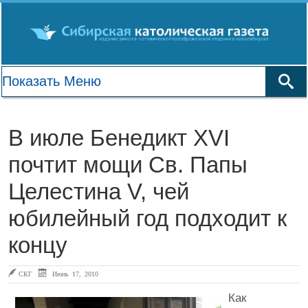
В июле Бенедикт XVI
почтит мощи Св. Папы
Целестина V, чей
юбилейный год подходит к
концу
СКГ
Июнь 17, 2010
Как