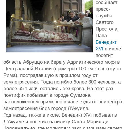
сообщает
пресс-
служба
Святого
Престола,
Папа
Бенедикт
XVI
в июле
посетит
область Абруццо на берегу Адриатического моря в
Центральной Италии (примерно 100 км к востоку от
Рима), пострадавшую в прошлом году от
землетрясения. Тогда погибло более 300 человек, а
более 65 тысяч остались без крова. На этот раз
понтифик побывает в городе Сулмона,
расположенном примерно в часе езды от эпицентра
землетрясения близ города Л’Акуила.
Год назад, также в июле, Бенедикт XVI побывал в
Л’Акуиле и посетил базилику Санта Мария ди
Коллемаджио, где молился у раки с мощами своего