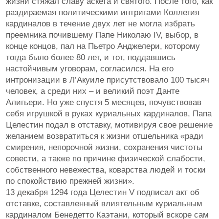
жизни стяжал славу аскета и святого. После того, как
раздираемая политическими интригами Коллегия
кардиналов в течение двух лет не могла избрать
преемника почившему Папе Николаю IV, выбор, в
конце концов, пал на Пьетро Анджелери, которому
тогда было более 80 лет, и тот, поддавшись
настойчивым уговорам, согласился. На его
интронизации в Л’Акуиле присутствовало 100 тысяч
человек, а среди них – и великий поэт Данте
Алигьери. Но уже спустя 5 месяцев, почувствовав
себя игрушкой в руках куриальных кардиналов, Папа
Целестин подал в отставку, мотивируя свое решение
желанием возвратиться к жизни отшельника «ради
смирения, непорочной жизни, сохранения чистоты
совести, а также по причине физической слабости,
собственного невежества, коварства людей и тоски
по спокойствию прежней жизни».
13 декабря 1294 года Целестин V подписал акт об
отставке, составленный влиятельным куриальным
кардиналом Бенедетто Каэтани, который вскоре сам