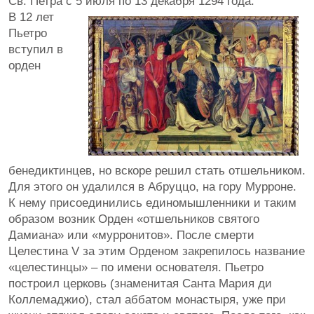
Св. Петра с 5 июля по 13 декабря 1294 года.
В 12 лет
Пьетро
вступил в
орден
бенедиктинцев, но вскоре решил стать отшельником.
Для этого он удалился в Абруццо, на гору Мурроне.
К нему присоединились единомышленники и таким
образом возник Орден «отшельников святого
Дамиана» или «мурронитов». После смерти
Целестина V за этим Орденом закрепилось название
«целестинцы» – по имени основателя. Пьетро
построил церковь (знаменитая Санта Мария ди
Коллемаджио), стал аббатом монастыря, уже при