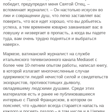
победит, предупредил меня Святой Отец, –
вспоминает журналист. – Он настолько искусен во
лжи и совращении душ, что легко заставляет вас
поверить, что все идет хорошо, что вы добьетесь
успеха, а тем временем коварно заманивает вас в
ловушку и низвергает в пропасть, а когда вы падете
туда, вам очень трудно подняться и выбраться
наверх».
Маркезе, ватиканский журналист на службе
итальянского телевизионного канала Mediaset с
более чем 10-летним опытом работы, написал книгу,
в которой излагает многочисленные случаи
одержимости людей нечистой силой и свидетельств
экзорцистов, противостоящих дьяволу,
овладевшему людскими душами. Среди этих
материалов есть и ранее не публиковавшееся
интервью с Папой Франциском, в котором он
поясняет, что «дьявол всегда старается напасть на
каждого и посеять раздор – в том числе и в Церкви,