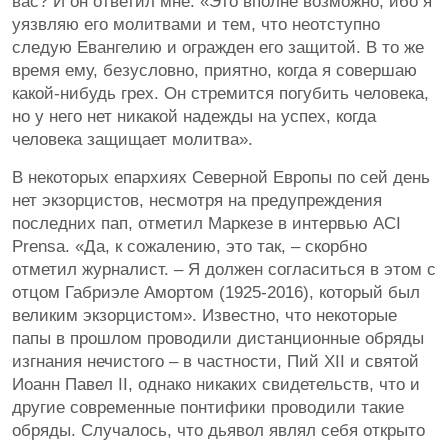
вас? И он ответил мне: «Это вполне возможно, ибо я
уязвляю его молитвами и тем, что неотступно
следую Евангелию и огражден его защитой. В то же
время ему, безусловно, приятно, когда я совершаю
какой-нибудь грех. Он стремится погубить человека,
но у него нет никакой надежды на успех, когда
человека защищает молитва».
В некоторых епархиях Северной Европы по сей день
нет экзорцистов, несмотря на предупреждения
последних пап, отметил Маркезе в интервью ACI
Prensa. «Да, к сожалению, это так, – скорбно
отметил журналист. – Я должен согласиться в этом с
отцом Габриэле Амортом (1925-2016), который был
великим экзорцистом». Известно, что некоторые
папы в прошлом проводили дистанционные обряды
изгнания нечистого – в частности, Пий XII и святой
Иоанн Павел II, однако никаких свидетельств, что и
другие современные понтифики проводили такие
обряды. Случалось, что дьявол являл себя открыто