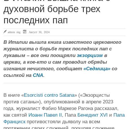
духовной борьбе трех
последних пап
admin skg
Август 30, 2024
В Италии вышла книга известного церковного
журналиста о борьбе трех последних пап с
лукавым – все они поощряли
экзорцизм
в
церкви, а кое-кто и сам проводил обряды
изгнания нечистого, сообщает
«Седмица»
со
ссылкой на
CNA
.
В книге «
Esorcisti contro Satana
» («Экзорцисты
против сатаны»), опубликованной в апреле 2023
года, журналист Фабио Маркезе Рагона рассказал,
как святой
Иоанн Павел II
, Папа
Бенедикт XVI
и
Папа
Франциск
противостояли дьяволу на всем
протяжении своих служений, поощряя служение