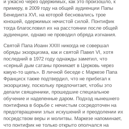
и ужасно через одержимых, как это произошло, к
примеру, в 2009 году на общей аудиенции Папы
Бенедикта XVI, на которой бесновались трое
юношей, одержимых нечистой силой. Понтифик
тогда благословил их на расстоянии после общей
аудиенции, однако не проводил обряда изгнания.
Святой Папа Иоанн XXIII никогда не совершал
обряды экзорцизма, как и святой Павел VI, хотя
последний в 1972 году однажды заметил, что
«серный дым сатаны проникает в Церковь через
какую-то щель». В личной беседе с Маркезе Папа
Франциск также подтвердил, что не прибегал к
экзорцизму, поскольку предпочитает, чтобы это
делали священники, прошедшие специальное
обучение и наделенные даром. Подход нынешнего
понтифика в борьбе с нечистым сосредоточен на
предотвращении злых искушений и преодолении их
посредством веры и молитвы. Маркезе напоминает,
что понтифик не только открыто ополчался на