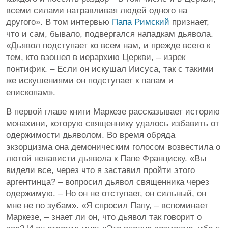
всеми силами натравливая людей одного на
другого». В том интервью
Папа Римский
признает,
что и сам, бывало, подвергался нападкам дьявола.
«Дьявол подступает ко всем нам, и прежде всего к
тем, кто взошел в иерархию Церкви, – изрек
понтифик. – Если он искушал Иисуса, так с такими
же искушениями он подступает к папам и
епископам».
В первой главе книги Маркезе рассказывает историю
монахини, которую священнику удалось избавить от
одержимости дьяволом. Во время обряда
экзорцизма она демоническим голосом возвестила о
лютой ненависти дьявола к Папе Франциску. «Вы
видели все, через что я заставил пройти этого
аргентинца? – вопросил дьявол священника через
одержимую. – Но он не отступает, он сильный, он
мне не по зубам». «Я спросил Папу, – вспоминает
Маркезе, – знает ли он, что дьявол так говорит о