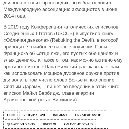
дьявола в своих проповедях, но и благословил
Международную ассоциацию экзорцистов в июне
2014 года.
В 2019 году Конференция католических епископов
Соединенных Штатов (USCCB) выпустила книгу
«Обличая дьявола» (Rebuking the Devil), в которой
приводятся наиболее важные поучения Папы
Франциска об «отце лжи, его пустых обещаниях и
злых деяниях, а также о том, как можно активно ему
противостоять». «Папа Римский рассказывает нам,
как использовать мощное духовное оружие против
дьявола, в том числе слово Божье и поклонение
Святым Дарам», – пишет во введении к этой книге
епископ Майкл Бербидж, глава епархии
Арлингтонской (штат Виржиния).
ТЕГИ
БЕНЕДИКТ XVI
ВАТИКАН
ГАБРИЕЛЕ АМОРТ
ДУХОВНАЯ БРАНЬ
ДЬЯВОЛ
ИЗГНАНИЕ БЕСОВ