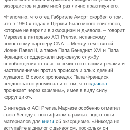
экзорцистов и даже иной раз лично практикуя его.
«Напомню, что отец Габриэле Аморт скорбел о том,
что в 1980-х годах в Церкви было много епископов,
которые не верили в экзорцизм и дьявола, – говорит
Маркезе в интервью ACI Prensa, испанскому
новостному партнеру CNA. – Между тем святой
Иоанн Павел II, а также Папа Бенедикт XVI и Папа
Франциск поддержали церковную службу
освобождения от власти нечистого своими речами и
наставлениями против происков и злых деяний
лукавого. В своих проповедях Папа Франциск
неоднократно упоминал и о том, что «
дьявол
проникает через карманы», имея в виду силу
коррупцию».
В интервью ACI Prensa Маркезе особенно отметил
свою беседу с понтификом в рамках подготовки
материалов для
книги
об экзорцизме. «Никогда не
вступайте в диалог с дьяволом, поскольку он