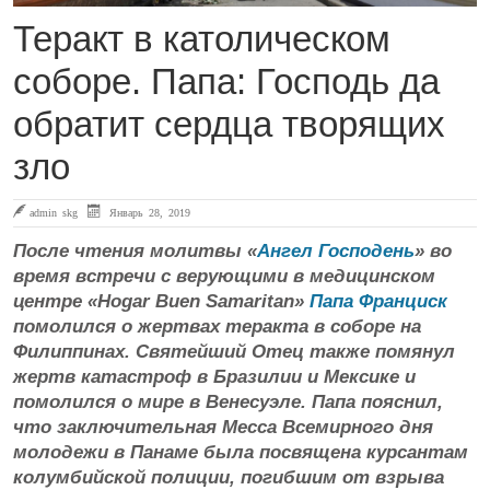
Теракт в католическом
соборе. Папа: Господь да
обратит сердца творящих
зло
admin skg
Январь 28, 2019
После чтения молитвы «
Ангел Господень
» во
время встречи с верующими в медицинском
центре «Hogar Buen Samaritan»
Папа Франциск
помолился о жертвах теракта в соборе на
Филиппинах. Святейший Отец также помянул
жертв катастроф в Бразилии и Мексике и
помолился о мире в Венесуэле. Папа пояснил,
что заключительная Месса Всемирного дня
молодежи в Панаме была посвящена курсантам
колумбийской полиции, погибшим от взрыва