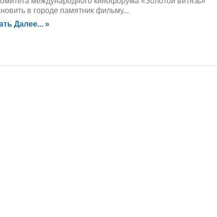
комитета международного кинофорума «Золотой витязь»
ановить в городе памятник фильму...
ать Далее... »