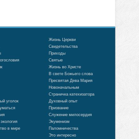
о
Жизнь Церкви
а
Свидетельства
ы
Приходы
огословия
Святые
ик
Жизнь во Христе
В свете Божьего слова
Пресвятая Дева Мария
Новоначальным
Страничка катехизатора
ый уголок
Духовный опыт
уматься
Призвание
ния
Служение милосердия
 экология
Экуменизм
тво в мире
Паломничества
Это интересно