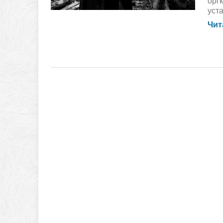
орг
уст
Чит