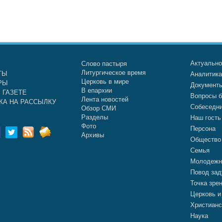
Актуальн
Слово пастыря
Литургическое время
ТЫ
Аналитик
Церковь в мире
РЫ
Документ
В епархии
 ГАЗЕТЕ
Вопросы б
Лента новостей
КА НА РАССЫЛКУ
Собеседн
Обзор СМИ
Разделы
Наш гость
Фото
Персона
Архивы
Общество
Семья
Молодежн
Повод зад
Точка зре
Церковь и
Христианс
Наука