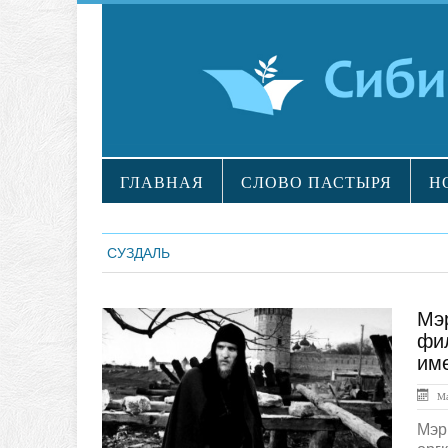
ГЛАВНАЯ
СЛОВО ПАСТЫРЯ
Н
СУЗДАЛЬ
Мэр
Обзор СМИ
фил
име
Ма
Мэр