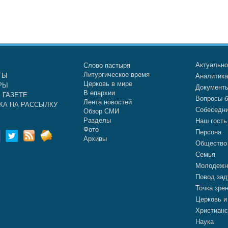
Актуальн
Слово пастыря
Литургическое время
ТЫ
Аналитик
Церковь в мире
РЫ
Документ
В епархии
 ГАЗЕТЕ
Вопросы б
Лента новостей
КА НА РАССЫЛКУ
Собеседн
Обзор СМИ
Разделы
Наш гость
Фото
Персона
Архивы
Общество
Семья
Молодежн
Повод зад
Точка зре
Церковь и
Христианс
Наука