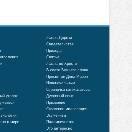
о
Жизнь Церкви
а
Свидетельства
ы
Приходы
огословия
Святые
ик
Жизнь во Христе
В свете Божьего слова
Пресвятая Дева Мария
Новоначальным
Страничка катехизатора
ый уголок
Духовный опыт
уматься
Призвание
ния
Служение милосердия
 экология
Экуменизм
тво в мире
Паломничества
Это интересно