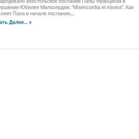
ародовано апостольское послание Папы Франциска в
ершение Юбилея Милосердия: “Misericordia et misera”. Как
сняет Папа в начале послания,...
ать Далее... »