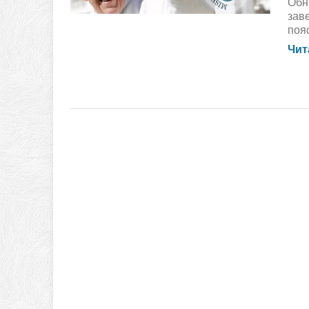
Обн
зав
поя
Чит