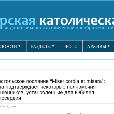
ОВОСТИ
РАЗДЕЛЫ
ФОТО
АРХИВЫ
стольское послание “Misericordia et misera”:
па подтверждает некоторые полномочия
ященников, установленные для Юбилея
лосердия
брь 22, 2016