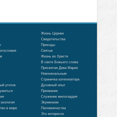
о
Жизнь Церкви
а
Свидетельства
ы
Приходы
огословия
Святые
ик
Жизнь во Христе
В свете Божьего слова
Пресвятая Дева Мария
Новоначальным
Страничка катехизатора
ый уголок
Духовный опыт
уматься
Призвание
ния
Служение милосердия
 экология
Экуменизм
тво в мире
Паломничества
Это интересно