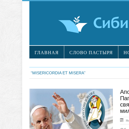
ГЛАВНАЯ
СЛОВО ПАСТЫРЯ
Н
“MISERICORDIA ET MISERA”
Апо
Документы
Па
св
ми
Ноя