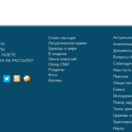
Актуальн
Слово пастыря
Литургическое время
ТЫ
Аналитик
Церковь в мире
РЫ
Документ
В епархии
 ГАЗЕТЕ
Вопросы б
Лента новостей
КА НА РАССЫЛКУ
Собеседн
Обзор СМИ
Разделы
Наш гость
Фото
Персона
Архивы
Общество
Семья
Молодежн
Повод зад
Точка зре
Церковь и
Христианс
Наука