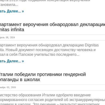
ановила...
ать Далее... »
партамент вероучения обнародовал деклараци
nitas infinita
ель 08, 2024
артамент вероучения обнародовал декларацию Dignitas
inita. Новый документ посвящен достоинству человека и
рал в себя Папское учительство последнего...
ать Далее... »
Италии победили противники гендерной
опаганды в школах
абрь 03, 2018
истерство образования Италии одобрило введение
ормированного согласия родителей об экстракуррикулярны
граммах в школах. Это решение – результат многолетних...