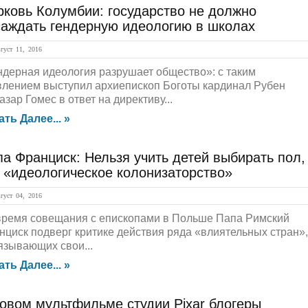
рковь Колумбии: государство не должно
саждать гендерную идеологию в школах
уст 11, 2016
ндерная идеология разрушает общество»: с таким
влением выступил архиепископ Боготы кардинал Рубен
зар Гомес в ответ на директиву...
ать Далее... »
а Франциск: Нельзя учить детей выбирать пол,
 «идеологическое колонизаторство»
уст 04, 2016
время совещания с епископами в Польше Папа Римский
нциск подверг критике действия ряда «влиятельных стран»,
язывающих свои...
ать Далее... »
овом мультфильме студии Pixar блогеры