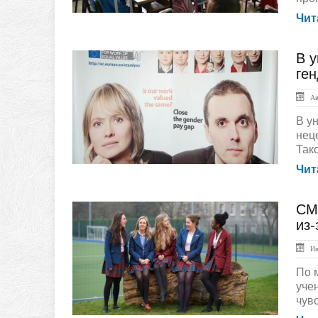
Чит
В у
ЛЕНТА НОВОСТЕЙ
ге
Авг
В у
нец
Так
Чит
СМ
ЛЕНТА НОВОСТЕЙ
из-
Ию
По 
уче
чувс