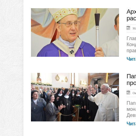
Арх
ЛЕНТА НОВОСТЕЙ
ра
Ма
Гла
Кон
пра
Чит
Пап
ГЛАВНАЯ
про
Окт
Пап
мон
Дев
Чит