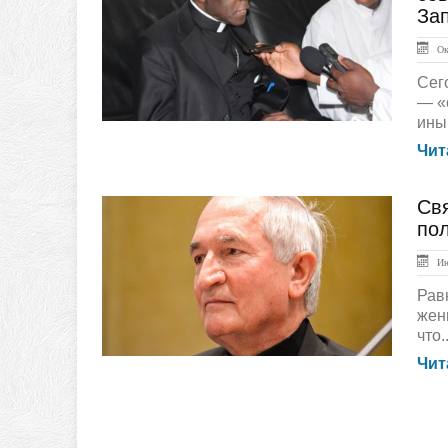
За
Окт
Сег
— «
ины
Чит
Св
ЛЕНТА НОВОСТЕЙ
по
Ию
Рав
жен
что..
Чит