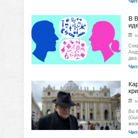
Чит
В В
ЛЕНТА НОВОСТЕЙ
ид
Ма
Сек
Анд
два 
Чит
Ка
ЛЕНТА НОВОСТЕЙ
кр
Янв
Во 
(Gui
жизн
Чит