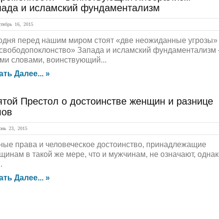
пада и исламский фундаментализм
ябрь 16, 2015
одня перед нашим миром стоят «две неожиданные угрозы»
свободопоклонство» Запада и исламский фундаментализм 
ми словами, воинствующий...
ать Далее... »
ятой Престол о достоинстве женщин и разнице
лов
нь 23, 2015
ные права и человеческое достоинство, принадлежащие
щинам в такой же мере, что и мужчинам, не означают, однак
.
ать Далее... »