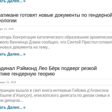
ать Далее... »
атикане готовят новые документы по гендерно
еологии
рт 15, 2018
ретарь Конгрегации католического образования архиеписко
жело Винченцо Дзани сообщил, что Святой Престол готови
новых документа на тему...
ать Далее... »
рдинал Рэймонд Лео Бёрк подверг резкой
итике гендерную теорию
арь 13, 2018
Франции вышла в свет книга-интервью Гийома д’Аланcона
llaume d’Alançon), епископского делегата по делам семьи и
и диоцеза...
ать Далее... »