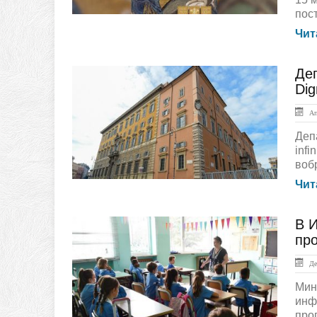
пост
Чит
Де
Документы
Dig
Апр
Деп
inf
воб
Чит
В 
ЛЕНТА НОВОСТЕЙ
пр
Дек
Мин
инф
про