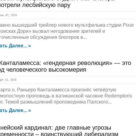
мотрели лесбийскую пару
нь 07, 2016
авно вышедший трейлер нового мультфильма студии Pixar
поисках Дори» вызвал негодование зрителей и
гочисленные обсуждения блогеров в...
ать Далее... »
 Канталамесса: «гендерная революция» — это
од человеческого высокомерия
рт 13, 2016
марта о. Раньеро Канталамесса произнёс четвёртую
икопостную проповедь в ватиканской часовне Redemptoris
er. Темой размышлений проповедника Папского...
ать Далее... »
нейский кардинал: две главные угрозы
временности – воинствующий либерализм