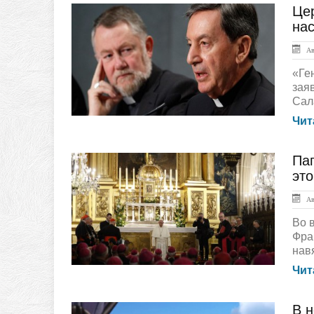
Це
ЛЕНТА НОВОСТЕЙ
на
Авг
«Ге
зая
Сала
Чит
Пап
ГЛАВНАЯ
это
Авг
Во 
Фра
нав
Чит
В н