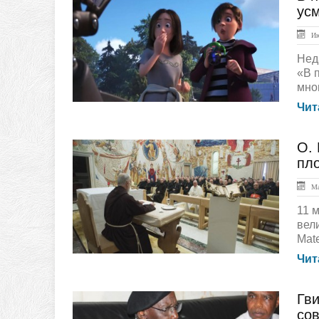
Обзор СМИ
ус
Ию
Нед
«В 
мно
Чит
О.
ЛЕНТА НОВОСТЕЙ
пл
Ма
11 
вел
Mat
Чит
Гви
ЛЕНТА НОВОСТЕЙ
со