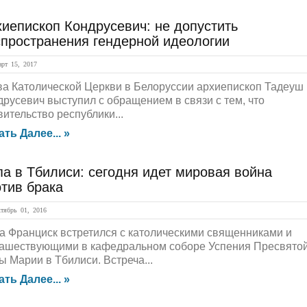
иепископ Кондрусевич: не допустить
спространения гендерной идеологии
рт 15, 2017
ва Католической Церкви в Белоруссии архиепископ Тадеуш
друсевич выступил с обращением в связи с тем, что
вительство республики...
ать Далее... »
а в Тбилиси: сегодня идет мировая война
тив брака
ябрь 01, 2016
а Франциск встретился с католическими священниками и
ашествующими в кафедральном соборе Успения Пресвято
ы Марии в Тбилиси. Встреча...
ать Далее... »