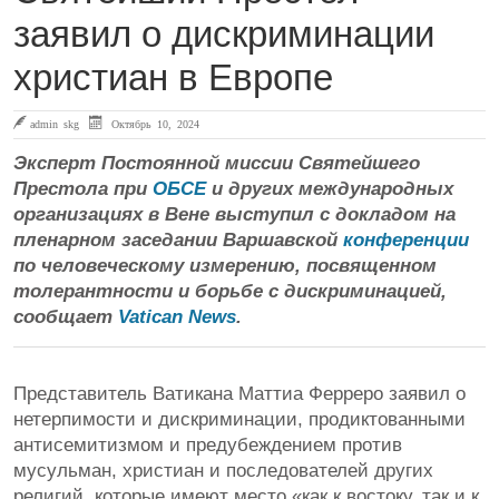
заявил о дискриминации
христиан в Европе
admin skg
Октябрь 10, 2024
Эксперт Постоянной миссии Святейшего
Престола при
ОБСЕ
и других международных
организациях в Вене выступил с докладом на
пленарном заседании Варшавской
конференции
по человеческому измерению, посвященном
толерантности и борьбе с дискриминацией,
сообщает
Vatican News
.
Представитель Ватикана Маттиа Ферреро заявил о
нетерпимости и дискриминации, продиктованными
антисемитизмом и предубеждением против
мусульман, христиан и последователей других
религий, которые имеют место «как к востоку, так и к