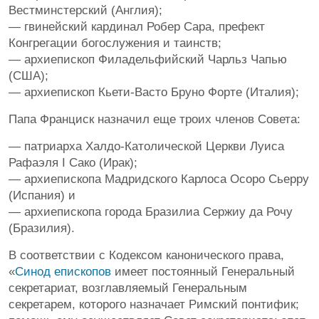
Вестминстерский (Англия);
— гвинейский кардинал Робер Сара, префект
Конгрегации богослужения и таинств;
— архиепископ Филадельфийский Чарльз Чапью
(США);
— архиепископ Кьети-Васто Бруно Форте (Италия);
Папа Франциск назначил еще троих членов Совета:
— патриарха Халдо-Католической Церкви Луиса
Рафаэля I Сако (Ирак);
— архиепископа Мадридского Карлоса Осоро Сьерру
(Испания) и
— архиепископа города Бразилиа Сержиу да Рочу
(Бразилия).
В соответствии с Кодексом канонического права,
«
Синод епископов
имеет постоянный Генеральный
секретариат, возглавляемый Генеральным
секретарем, которого назначает Римский понтифик;