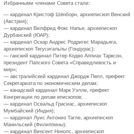
Избранными членами Совета стали:
— кардинал Кристоф Шёнборн, архиепископ Венский
(Австрия);
— кардинал Вилфрид Фокс Напье, архиепископ
Дурбанский (ЮАР);
— кардинал Оскар Андрес Родригес Марадьяга,
архиепископ Тегусигальпы (Гондурас);
— ганский кардинал Питер Кодво Аппиах Тарксон,
президент Папского Совета «Справедливость и
мир»;
— австралийский кардинал Джордж Пелл, префект
Секретариата по экономическим делам;
— канадский кардинал Марк Уэлле, префект
Конгрегации по делам епископов;
— кардинал Освальд Грасиас, архиепископ
Мумбайский (Индия);
— кардинал Луис Антонио Тагле, архиепископ
Манильский (Филиппины);
— кардинал Винсент Николс, архиепископ