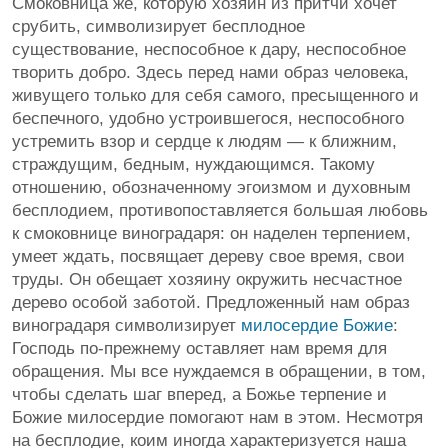
Смоковница же, которую хозяин из притчи хочет
срубить, символизирует бесплодное
существование, неспособное к дару, неспособное
творить добро. Здесь перед нами образ человека,
живущего только для себя самого, пресыщенного и
беспечного, удобно устроившегося, неспособного
устремить взор и сердце к людям — к ближним,
страждущим, бедным, нуждающимся. Такому
отношению, обозначенному эгоизмом и духовным
бесплодием, противопоставляется большая любовь
к смоковнице виноградаря: он наделен терпением,
умеет ждать, посвящает дереву свое время, свои
труды. Он обещает хозяину окружить несчастное
дерево особой заботой. Предложенный нам образ
виноградаря символизирует
милосердие Божие
:
Господь по-прежнему оставляет нам время для
обращения. Мы все нуждаемся в обращении, в том,
чтобы сделать шаг вперед, а Божье терпение и
Божие милосердие помогают нам в этом. Несмотря
на бесплодие, коим иногда характеризуется наша