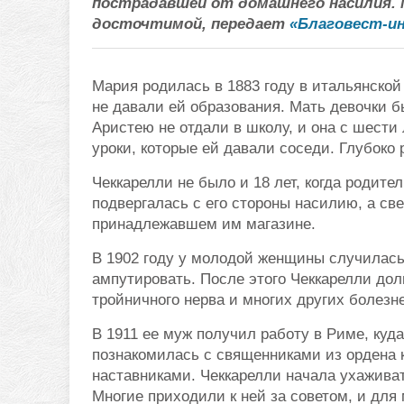
пострадавшей от домашнего насилия. М
досточтимой, передает
«Благовест-и
Мария родилась в 1883 году в итальянской
не давали ей образования. Мать девочки б
Аристею не отдали в школу, и она с шести
уроки, которые ей давали соседи. Глубоко 
Чеккарелли не было и 18 лет, когда родите
подвергалась с его стороны насилию, а све
принадлежавшем им магазине.
В 1902 году у молодой женщины случилась
ампутировать. После этого Чеккарелли дол
тройничного нерва и многих других болезне
В 1911 ее муж получил работу в Риме, куд
познакомилась с священниками из ордена 
наставниками. Чеккарелли начала ухажива
Многие приходили к ней за советом, и для