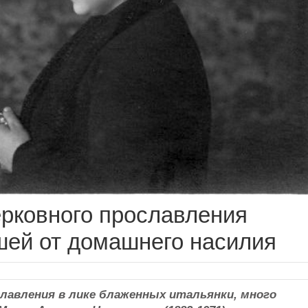
ерковного прославления
шей от домашнего насилия
славления в лике блаженных итальянки, много