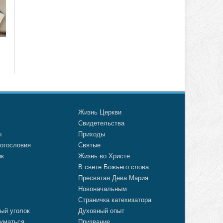
о
Жизнь Церкви
а
Свидетельства
ы
Приходы
огословия
Святые
ик
Жизнь во Христе
В свете Божьего слова
Пресвятая Дева Мария
Новоначальным
Страничка катехизатора
ый уголок
Духовный опыт
уматься
Призвание