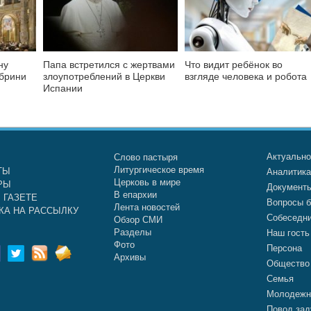
ну
Папа встретился с жертвами
Что видит ребёнок во
абрини
злоупотреблений в Церкви
взгляде человека и робота
Испании
Актуальн
Слово пастыря
Литургическое время
ТЫ
Аналитик
Церковь в мире
РЫ
Документ
В епархии
 ГАЗЕТЕ
Вопросы б
Лента новостей
КА НА РАССЫЛКУ
Собеседн
Обзор СМИ
Разделы
Наш гость
Фото
Персона
Архивы
Общество
Семья
Молодежн
Повод зад