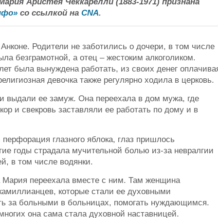
ария Аристея Чеккарелли (1883-1971) признана
нфо»
со ссылкой на
CNA
.
 Анконе. Родители не заботились о дочери, в том числе
ыла безграмотной, а отец – жестоким алкоголиком.
 лет была вынуждена работать, из своих денег оплачива
религиозная девочка также регулярно ходила в церковь.
ли выдали ее замуж. Она переехала в дом мужа, где
кор и свекровь заставляли ее работать по дому и в
 перфорация глазного яблока, глаз пришлось
гие годы страдала мучительной болью из-за невралгии
й, в том числе водянки.
а Мария переехала вместе с ним. Там женщина
камиллианцев, которые стали ее духовными
ть за больными в больницах, помогать нуждающимся.
 многих она сама стала духовной наставницей.