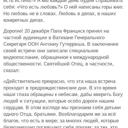
есть истина?» А мы каждый день будем спрашивать
себя: «Что есть любовь?» О ней написаны горы книг.
Но любовь не в словах. Любовь в делах, в наших
конкретных делах.
Дорогие! 20 декабря Папа Франциск принял на
частной аудиенции в Ватикане Генерального
Секретаря ООН Антониу Гутерриша. В заключение
своей встречи они записали специальное
видеопослание, обращенное к международной
общественности. Святейший Отец, в частности,
сказал:
«Действительно прекрасно, что эта наша встреча
проходит в предрождественские дни. В это время
наши глаза обращены к небесам, дабы вверить Богу
людей и ситуации, которые особо дороги нашим
сердцам. В этом взгляде мы признаем себя детьми
одного Отца, братьями. Возблагодарим же за всё
благое, что есть в мире; за многих людей, которые
безвозмездно посвящают себя другим; за тех, кто