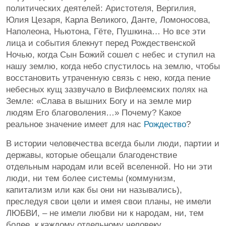
политических деятелей: Аристотеля, Вергилия,
Юлия Цезаря, Карла Великого, Данте, Ломоносова,
Наполеона, Ньютона, Гёте, Пушкина… Но все эти
лица и события блекнут перед Рождественской
Ночью, когда Сын Божий сошел с небес и ступил на
нашу землю, когда небо спустилось на землю, чтобы
восстановить утраченную связь с нею, когда пение
небесных кущ зазвучало в Вифлеемских полях на
Земле: «Слава в вышних Богу и на земле мир
людям Его благоволения…» Почему? Какое
реальное значение имеет для нас
Рождество
?
В истории человечества всегда были люди, партии и
державы, которые обещали благоденствие
отдельным народам или всей вселенной. Но ни эти
люди, ни тем более системы (коммунизм,
капитализм или как бы они ни назывались),
преследуя свои цели и имея свои планы, не имели
ЛЮБВИ, – не имели любви ни к народам, ни, тем
более, к каждому отдельному человеку.