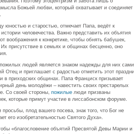
ревания. Поэтому эгоцентризм и забота лишь о
амысла Божьей любви, который охватывает и соединяет
.
у юностью и старостью, отмечает Папа, ведёт к
 истории человечества. Важно представить их объятия
от воображения к конкретике, чтобы обнять бабушек,
. Их присутствие в семьях и общинах бесценно, оно
ия.
 пожилых людей является знаком надежды для них сам
й Отец и приглашает с радостью отметить этот праздн
к и в приходских общинах. Папа Франциск призывает
ирный день молодёжи – навестить своих престарелых
е. Со своей стороны,
пожилые
люди призваны
к, которые примут участие в лиссабонском форуме.
просьбы, плод вашего посева, знак того, что Бог не
ает его изобретательностью Святого Духа».
тобы «благословение объятий Пресвятой Девы Марии и