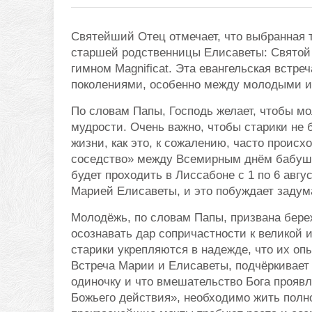
Святейший Отец отмечает, что выбранная 
старшей родственницы Елисаветы: Святой
гимном Magnificat. Эта евангельская встр
поколениями, особенно между молодыми и
По словам Папы, Господь желает, чтобы м
мудрости. Очень важно, чтобы старики не
жизни, как это, к сожалению, часто проис
соседство» между Всемирным днём бабуш
будет проходить в Лиссабоне с 1 по 6 ав
Марией Елисаветы, и это побуждает заду
Молодёжь, по словам Папы, призвана бере
осознавать дар сопричастности к великой 
старики укрепляются в надежде, что их опы
Встреча Марии и Елисаветы, подчёркивает 
одиночку и что вмешательство Бога проявл
Божьего действия», необходимо жить полно