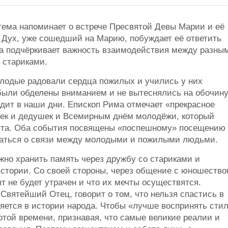
тема напоминает о встрече Пресвятой Девы Марии и её
 Дух, уже сошедший на Марию, побуждает её ответить
еча подчёркивает важность взаимодействия между разны
 стариками.
олодые радовали сердца пожилых и учились у них
 были обделены вниманием и не вытеснялись на обочин
ходит в наши дни. Епископ Рима отмечает «прекрасное
ек и дедушек и Всемирным днём молодёжи, который
густа. Оба события посвящены «поспешному» посещению
маться о связи между молодыми и пожилыми людьми.
жно хранить память через дружбу со стариками и
истории. Со своей стороны, через общение с юношеств
т не будет утрачен и что их мечты осуществятся.
Святейший Отец, говорит о том, что нельзя спастись в
яется в истории народа. Чтобы «лучше воспринять сти
той времени, признавая, что самые великие реалии и