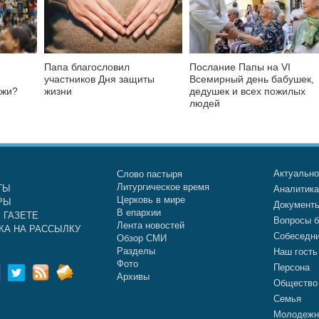
Папа благословил
Послание Папы на VI
участников Дня защиты
Всемирный день бабушек,
ежи?
жизни
дедушек и всех пожилых
людей
Актуальн
Слово пастыря
Литургическое время
ТЫ
Аналитик
Церковь в мире
РЫ
Документ
В епархии
 ГАЗЕТЕ
Вопросы б
Лента новостей
КА НА РАССЫЛКУ
Собеседн
Обзор СМИ
Разделы
Наш гость
Фото
Персона
Архивы
Общество
Семья
Молодежн