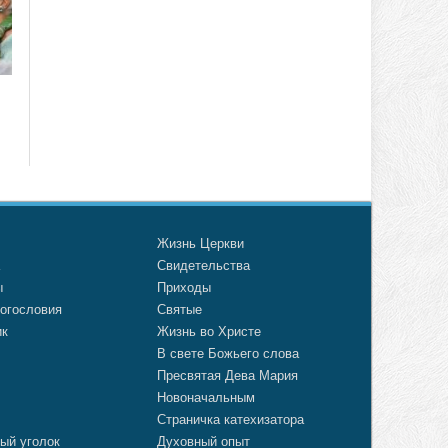
о
Жизнь Церкви
а
Свидетельства
ы
Приходы
огословия
Святые
ик
Жизнь во Христе
В свете Божьего слова
Пресвятая Дева Мария
Новоначальным
Страничка катехизатора
ый уголок
Духовный опыт