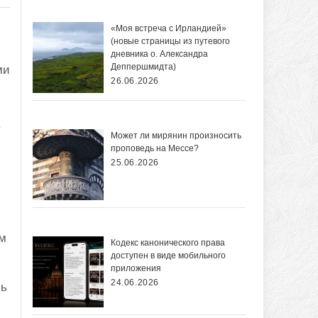
«Моя встреча с Ирландией»
(новые страницы из путевого
дневника о. Александра
Деппершмидта)
ми
26.06.2026
у
Может ли мирянин произносить
проповедь на Мессе?
25.06.2026
ом
Кодекс канонического права
доступен в виде мобильного
приложения
24.06.2026
ль