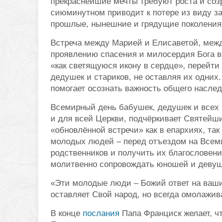
прекраснейшие мечты требуют роста и соз
сиюминутном приводит к потере из виду з
прошлые, нынешние и грядущие поколения
Встреча между Марией и Елисаветой, межд
проявлению спасения и милосердия Бога в
«как светящуюся икону в сердце», перейти 
дедушек и стариков, не оставляя их одних
помогает осознать важность общего наслед
Всемирный день бабушек, дедушек и всех
и для всей Церкви, подчёркивает Святейши
«обновлённой встречи» как в епархиях, та
молодых людей – перед отъездом на Всем
родственников и получить их благословени
молитвенно сопровождать юношей и девуше
«Эти молодые люди – Божий ответ на ваши 
оставляет Свой народ, но всегда омолажив
В конце
послания
Папа Франциск желает, ч