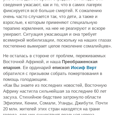
сведения ужасают, как и то, что в самих лагерях
фиксируется всё больше смертей. К сожалению
очень часто случается так, что дети, а также и
взрослые, к которым применяют специальную
терапию кормления, на нее не реагируют и вскоре
умирают. Ситуация ужасающая и она требует
всемирной мобилизации, поскольку на наших глазах
постепенно вымирает целое поколение сомалийцев».
Не осталась в стороне от проблем, переживаемых
Восточной Африкой, и наша
Преображенская
епархия
. Ее ординарий
епископ
Иосиф Верт
обратился с призывом собрать пожертвования в
помощь голодающим.
«Как Вы знаете из последних новостей, Восточную
Африку настигла сильнейшая за последние 60 лет
засуха. Стихийное бедствие затронуло области
Эфиопии, Кении, Сомали, Уганды, Джибути. Почти
20 млн. жителей этих стран находятся на грани
голода, для них существует реальная угроза