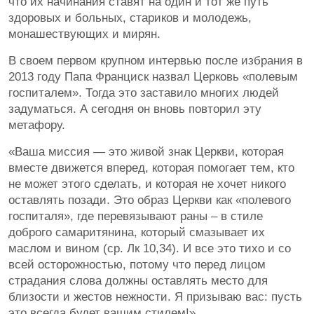
что их начинания ставят на один и тот же путь
здоровых и больных, стариков и молодежь,
монашествующих и мирян.
В своем первом крупном интервью после избрания в
2013 году Папа Франциск назвал Церковь «полевым
госпиталем». Тогда это заставило многих людей
задуматься. А сегодня он вновь повторил эту
метафору.
«Ваша миссия — это живой знак Церкви, которая
вместе движется вперед, которая помогает тем, кто
не может этого сделать, и которая не хочет никого
оставлять позади. Это образ Церкви как «полевого
госпиталя», где перевязывают раны – в стиле
доброго самаритянина, который смазывает их
маслом и вином (ср. Лк 10,34). И все это тихо и со
всей осторожностью, потому что перед лицом
страдания слова должны оставлять место для
близости и жестов нежности. Я призываю вас: пусть
это всегда будет вашим стилем!»