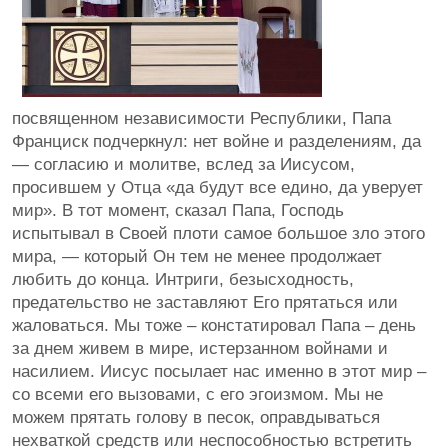
посвященном независимости Республики, Папа
Франциск подчеркнул: нет войне и разделениям, да
— согласию и молитве, вслед за Иисусом,
просившем у Отца «да будут все едино, да уверует
мир». В тот момент, сказал Папа, Господь
испытывал в Своей плоти самое большое зло этого
мира, — который Он тем не менее продолжает
любить до конца. Интриги, безысходность,
предательство не заставляют Его прятаться или
жаловаться. Мы тоже – констатировал Папа – день
за днем живем в мире, истерзанном войнами и
насилием. Иисус посылает нас именно в этот мир –
со всеми его вызовами, с его эгоизмом. Мы не
можем прятать голову в песок, оправдываться
нехваткой средств или неспособностью встретить