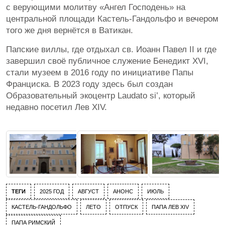
с верующими молитву «Ангел Господень» на
центральной площади Кастель-Гандольфо и вечером
того же дня вернётся в Ватикан.
Папские виллы, где отдыхал св. Иоанн Павел II и где
завершил своё публичное служение Бенедикт XVI,
стали музеем в 2016 году по инициативе Папы
Франциска. В 2023 году здесь был создан
Образовательный экоцентр Laudato si’, который
недавно посетил Лев XIV.
ТЕГИ
2025 ГОД
АВГУСТ
АНОНС
ИЮЛЬ
КАСТЕЛЬ-ГАНДОЛЬФО
ЛЕТО
ОТПУСК
ПАПА ЛЕВ XIV
ПАПА РИМСКИЙ