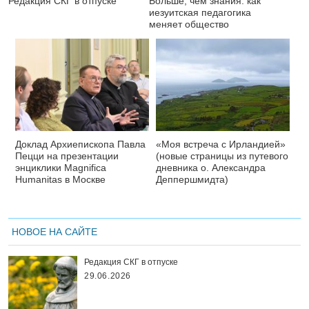
Редакция СКГ в отпуске
Больше, чем знания: как
иезуитская педагогика
меняет общество
Доклад Архиепископа Павла
«Моя встреча с Ирландией»
Пецци на презентации
(новые страницы из путевого
энциклики Magnifica
дневника о. Александра
Нumanitas в Москве
Деппершмидта)
НОВОЕ НА САЙТЕ
Редакция СКГ в отпуске
29.06.2026