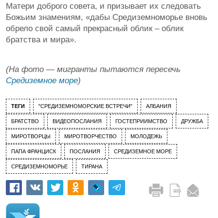
Матери доброго совета, и призывает их следовать
Божьим знамениям, «дабы Средиземноморье вновь
обрело свой самый прекрасный облик – облик
братства и мира».
(На фото — мигранты пытаются пересечь
Средиземное море
)
ТЕГИ
"СРЕДИЗЕМНОМОРСКИЕ ВСТРЕЧИ"
АЛБАНИЯ
БРАТСТВО
ВИДЕОПОСЛАНИЯ
ГОСТЕПРИИМСТВО
ДРУЖБА
МИРОТВОРЦЫ
МИРОТВОРЧЕСТВО
МОЛОДЕЖЬ
ПАПА ФРАНЦИСК
ПОСЛАНИЯ
СРЕДИЗЕМНОЕ МОРЕ
СРЕДИЗЕМНОМОРЬЕ
ТИРАНА