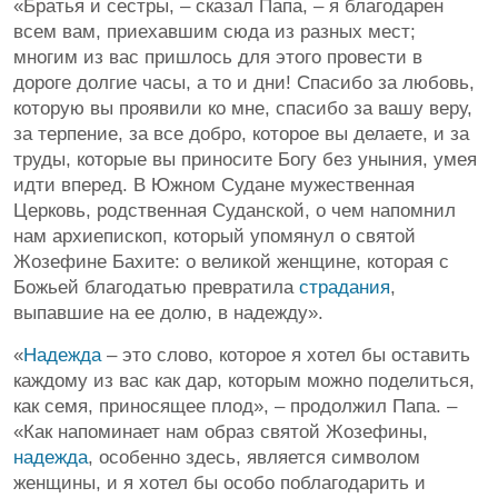
«Братья и сестры, – сказал Папа, – я благодарен
всем вам, приехавшим сюда из разных мест;
многим из вас пришлось для этого провести в
дороге долгие часы, а то и дни! Спасибо за любовь,
которую вы проявили ко мне, спасибо за вашу веру,
за терпение, за все добро, которое вы делаете, и за
труды, которые вы приносите Богу без уныния, умея
идти вперед. В Южном Судане мужественная
Церковь, родственная Суданской, о чем напомнил
нам архиепископ, который упомянул о святой
Жозефине Бахите: о великой женщине, которая с
Божьей благодатью превратила
страдания
,
выпавшие на ее долю, в надежду».
«
Надежда
– это слово, которое я хотел бы оставить
каждому из вас как дар, которым можно поделиться,
как семя, приносящее плод», – продолжил Папа. –
«Как напоминает нам образ святой Жозефины,
надежда
, особенно здесь, является символом
женщины, и я хотел бы особо поблагодарить и