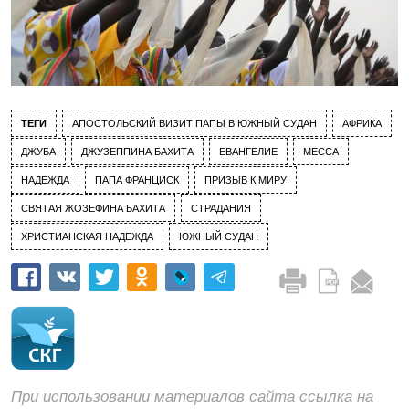
ТЕГИ
АПОСТОЛЬСКИЙ ВИЗИТ ПАПЫ В ЮЖНЫЙ СУДАН
АФРИКА
ДЖУБА
ДЖУЗЕППИНА БАХИТА
ЕВАНГЕЛИЕ
МЕССА
НАДЕЖДА
ПАПА ФРАНЦИСК
ПРИЗЫВ К МИРУ
СВЯТАЯ ЖОЗЕФИНА БАХИТА
СТРАДАНИЯ
ХРИСТИАНСКАЯ НАДЕЖДА
ЮЖНЫЙ СУДАН
При использовании материалов сайта ссылка на