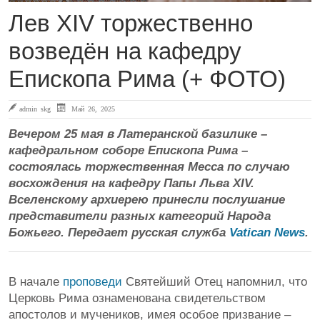
Лев XIV торжественно
возведён на кафедру
Епископа Рима (+ ФОТО)
admin skg
Май 26, 2025
Вечером 25 мая в Латеранской базилике –
кафедральном соборе Епископа Рима –
состоялась торжественная Месса по случаю
восхождения на кафедру Папы Льва XIV.
Вселенскому архиерею принесли послушание
представители разных категорий Народа
Божьего. Передает русская служба
Vatican News
.
В начале
проповеди
Святейший Отец напомнил, что
Церковь Рима ознаменована свидетельством
апостолов и мучеников, имея особое призвание –