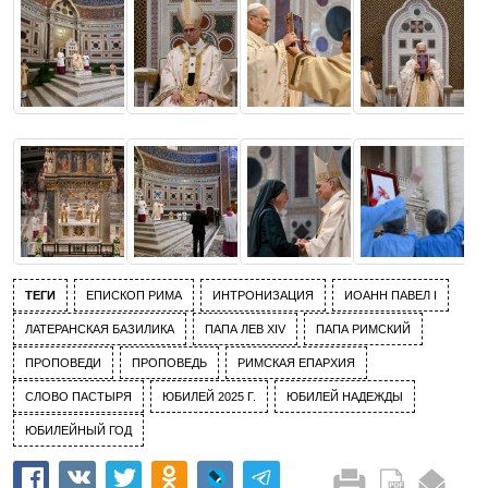
ТЕГИ
ЕПИСКОП РИМА
ИНТРОНИЗАЦИЯ
ИОАНН ПАВЕЛ I
ЛАТЕРАНСКАЯ БАЗИЛИКА
ПАПА ЛЕВ XIV
ПАПА РИМСКИЙ
ПРОПОВЕДИ
ПРОПОВЕДЬ
РИМСКАЯ ЕПАРХИЯ
СЛОВО ПАСТЫРЯ
ЮБИЛЕЙ 2025 Г.
ЮБИЛЕЙ НАДЕЖДЫ
ЮБИЛЕЙНЫЙ ГОД