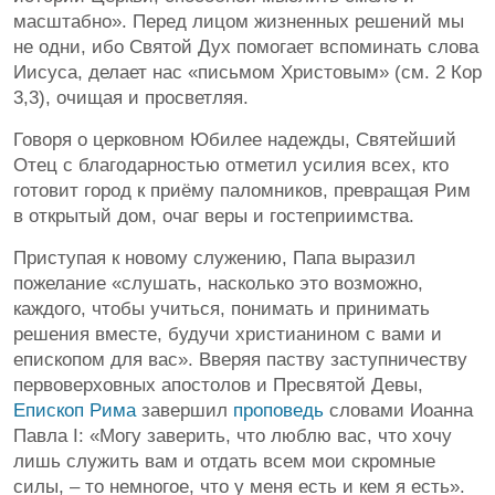
масштабно». Перед лицом жизненных решений мы
не одни, ибо Святой Дух помогает вспоминать слова
Иисуса, делает нас «письмом Христовым» (см. 2 Кор
3,3), очищая и просветляя.
Говоря о церковном Юбилее надежды, Святейший
Отец с благодарностью отметил усилия всех, кто
готовит город к приёму паломников, превращая Рим
в открытый дом, очаг веры и гостеприимства.
Приступая к новому служению, Папа выразил
пожелание «слушать, насколько это возможно,
каждого, чтобы учиться, понимать и принимать
решения вместе, будучи христианином с вами и
епископом для вас». Вверяя паству заступничеству
первоверховных апостолов и Пресвятой Девы,
Епископ Рима
завершил
проповедь
словами Иоанна
Павла I: «Могу заверить, что люблю вас, что хочу
лишь служить вам и отдать всем мои скромные
силы, – то немногое, что у меня есть и кем я есть».