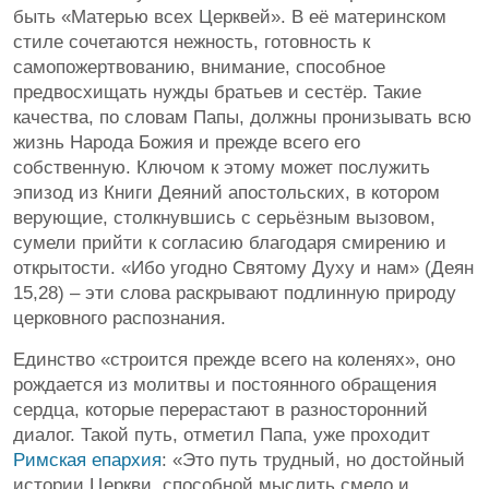
быть «Матерью всех Церквей». В её материнском
стиле сочетаются нежность, готовность к
самопожертвованию, внимание, способное
предвосхищать нужды братьев и сестёр. Такие
качества, по словам Папы, должны пронизывать всю
жизнь Народа Божия и прежде всего его
собственную. Ключом к этому может послужить
эпизод из Книги Деяний апостольских, в котором
верующие, столкнувшись с серьёзным вызовом,
сумели прийти к согласию благодаря смирению и
открытости. «Ибо угодно Святому Духу и нам» (Деян
15,28) – эти слова раскрывают подлинную природу
церковного распознания.
Единство «строится прежде всего на коленях», оно
рождается из молитвы и постоянного обращения
сердца, которые перерастают в разносторонний
диалог. Такой путь, отметил Папа, уже проходит
Римская епархия
: «Это путь трудный, но достойный
истории Церкви, способной мыслить смело и