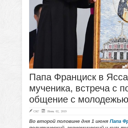
Папа Франциск в Ясса
мученика, встреча с 
общение с молодежью
СКГ
Июнь 02, 2019
Во второй половине дня 1 июня
Папа Ф
политический, экономический и культу