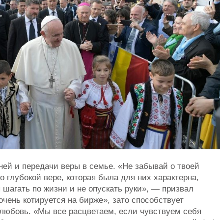
ей и передачи веры в семье. «Не забывай о твоей
но глубокой вере, которая была для них характерна,
 шагать по жизни и не опускать руки», — призвал
очень котируется на бирже», зато способствует
любовь. «Мы все расцветаем, если чувствуем себя