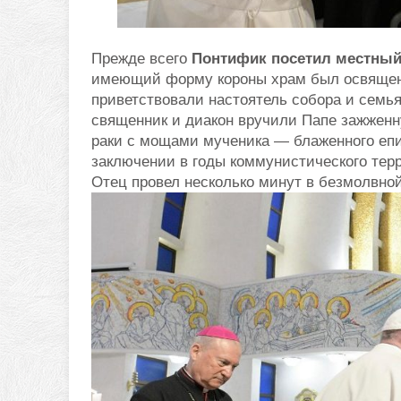
Прежде всего
Понтифик посетил местны
имеющий форму короны храм был освящен в
приветствовали настоятель собора и семья
священник и диакон вручили Папе зажженн
раки с мощами мученика — блаженного епи
заключении в годы коммунистического тер
Отец провел несколько минут в безмолвно