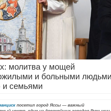
х: молитва у мощей
пожилыми и больными людьми
 и семьями
ранциск
посетил город Яссы — важный
рный центр, один из древнейших городов Румынии,