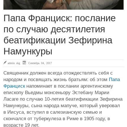
Папа Франциск: послание
по случаю десятилетия
беатификации Зефирина
Намункуры
admin skg
Сентябрь 04, 2017
Священник должен всегда отождествлять себя с
народом и посвящать жизнь братьям: об этом
Папа
Франциск
напоминает в послании аргентинскому
епископу Вьедмы монсеньору Эстебану Марии
Ласаге по случаю 10-летия беатификации Зефирина
Намункуры, сына народа мапуче, который уверовал
в Иисуса, вступил в салезианскую семью и
скончался от туберкулеза в Риме в 1905 году, в
возрасте 19 лет.