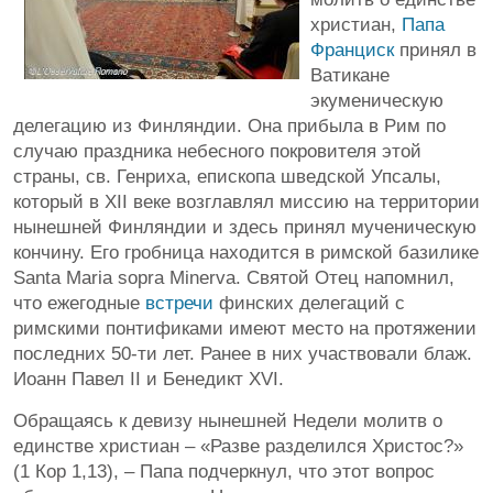
христиан,
Папа
Франциск
принял в
Ватикане
экуменическую
делегацию из Финляндии. Она прибыла в Рим по
случаю праздника небесного покровителя этой
страны, св. Генриха, епископа шведской Упсалы,
который в XII веке возглавлял миссию на территории
нынешней Финляндии и здесь принял мученическую
кончину. Его гробница находится в римской базилике
Santa Maria sopra Minerva. Святой Отец напомнил,
что ежегодные
встречи
финских делегаций с
римскими понтификами имеют место на протяжении
последних 50-ти лет. Ранее в них участвовали блаж.
Иоанн Павел II и Бенедикт XVI.
Обращаясь к девизу нынешней Недели молитв о
единстве христиан – «Разве разделился Христос?»
(1 Кор 1,13), – Папа подчеркнул, что этот вопрос