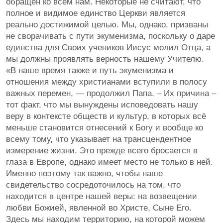
обращен ко всем нам. Некоторые не считают, что
полное и видимое единство Церкви является
реально достижимой целью. Мы, однако, призваны
не сворачивать с пути экуменизма, поскольку о даре
единства для Своих учеников Иисус молил Отца, а
мы должны проявлять верность нашему Учителю.
«В наше время также и путь экуменизма и
отношения между христианами вступили в полосу
важных перемен, — продолжил Папа. – Их причина –
тот факт, что мы вынуждены исповедовать нашу
веру в контексте обществ и культур, в которых всё
меньше становится отнесений к Богу и вообще ко
всему тому, что указывает на трансцендентное
измерение жизни. Это прежде всего бросается в
глаза в Европе, однако имеет место не только в ней.
Именно поэтому так важно, чтобы наше
свидетельство сосредоточилось на том, что
находится в центре нашей веры: на возвещении
любви Божией, явленной во Христе, Сыне Его.
Здесь мы находим территорию, на которой можем