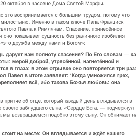
20 октября в часовне Дома Святой Марфы.
 но это воспринимается с большим трудом, потому что
 милостыню. Именно в таком ключе Папа Франциск
вятого Павла к Римлянам. Спасение, принесённое
и оно показывает сущность безграничного изобилия
 «это дружба между нами и Богом»:
дь дарует нам полноту спасения? По Его словам — ка
ты: мерой доброй, утрясённой, нагнетённой и
ся в глаза: в этом отрывке оно повторяется три раз
ол Павел в итоге заявляет: ‘Когда умножился грех,
ереполняет всё, ибо такова Божья любовь: она
в притче об отце, который каждый день вглядывался в
е своего заблудшего сына. «Сердце Бога, — подчеркнул
да мы возвращаемся подобно этому сыну, Он обнимает н
е стоит на месте: Он вглядывается и ждёт нашего