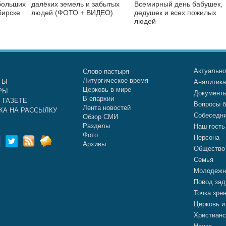
больших
далёких земель и забытых
Всемирный день бабушек,
бирске
людей (ФОТО + ВИДЕО)
дедушек и всех пожилых
людей
Актуальн
Слово пастыря
Литургическое время
ТЫ
Аналитик
Церковь в мире
РЫ
Документ
В епархии
 ГАЗЕТЕ
Вопросы б
Лента новостей
КА НА РАССЫЛКУ
Собеседн
Обзор СМИ
Разделы
Наш гость
Фото
Персона
Архивы
Общество
Семья
Молодежн
Повод зад
Точка зре
Церковь и
Христианс