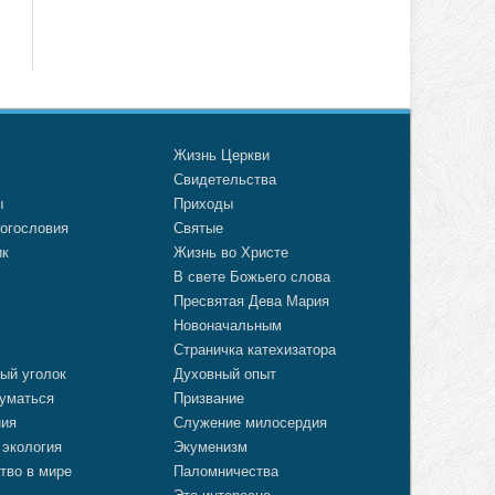
о
Жизнь Церкви
а
Свидетельства
ы
Приходы
огословия
Святые
ик
Жизнь во Христе
В свете Божьего слова
Пресвятая Дева Мария
Новоначальным
Страничка катехизатора
ый уголок
Духовный опыт
уматься
Призвание
ния
Служение милосердия
 экология
Экуменизм
тво в мире
Паломничества