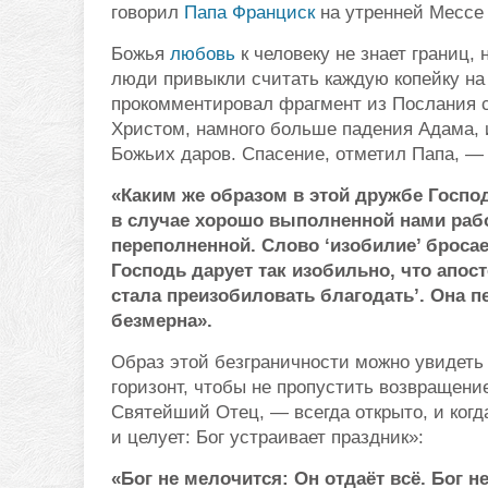
говорил
Папа Франциск
на утренней Мессе 
Божья
любовь
к человеку не знает границ,
люди привыкли считать каждую копейку на
прокомментировал фрагмент из Послания с
Христом, намного больше падения Адама, 
Божьих даров. Спасение, отметил Папа, —
«Каким же образом в этой дружбе Госпо
в случае хорошо выполненной нами рабо
переполненной. Слово ‘изобилие’ бросает
Господь дарует так изобильно, что апост
стала преизобиловать благодать’. Она п
безмерна».
Образ этой безграничности можно увидеть 
горизонт, чтобы не пропустить возвращени
Святейший Отец, — всегда открыто, и ког
и целует: Бог устраивает праздник»:
«Бог не мелочится: Он отдаёт всё. Бог н