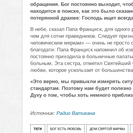
обращения. Бог постоянно выходит, чтоб
находится в поиске, как это было сказан
потерянной драхме: Господь ищет всегда
В небе, сказал Папа Франциск, для одного
чем для сотни праведников. Следует приз
человеческим меркам» — очень не просто 
благодати: Папа Франциск напомнил об изв
постоянно приходила в больничные палаты
больным. Эта сестра, отметил Святейший
любви, которое ускользает от большинств
«Это верно, мы привыкли измерять сит
стандартам. Поэтому нам будет полезно
Духу о том, чтобы хоть немного прибли
Источник:
Радио Ватикана
ТЕГИ
БОГ ЕСТЬ ЛЮБОВЬ
ДОМ СВЯТОЙ МАРФЫ