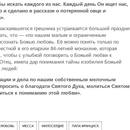
ы искать каждого из нас. Каждый день Он ищет нас,
о и сделано в рассказе о потерянной овце и
».
 раскаявшегося грешника устраивается больший праздни
нать, что — «по нашим малым и ограниченным
осознать Божью любовь. Её можно понять только по
естной в его епархии 84-летней монахине, которая
, чтобы с улыбкой поговорить о Божьей любви к
 Отец, имела дар понимания тайны изобилия Божьей
а людей:
уации и дела по нашим собственным мелочным
 просить о благодати Святого Духа, молиться Святом
зиться к пониманию этой любви».
ЛЮБОВЬ
МЕССА
МИЛОСЕРДИЕ
ПАПА ФРАНЦИСК