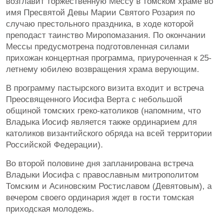
возглавит торжественную Мессу в томском храме во
имя Пресвятой Девы Марии Святого Розария по
случаю престольного праздника, в ходе которой
преподаст таинство Миропомазания. По окончании
Мессы предусмотрена подготовленная силами
прихожан концертная программа, приуроченная к 25-
летнему юбилею возвращения храма верующим.
В программу пастырского визита входит и встреча
Преосвященного Иосифа Верта с небольшой
общиной томских греко-католиков (напомним, что
Владыка Иосиф является также ординарием для
католиков византийского обряда на всей территории
Российской Федерации).
Во второй половине дня запланирована встреча
Владыки Иосифа с православным митрополитом
Томским и Асиновским Ростиславом (Девятовым), а
вечером своего ординария ждет в гости томская
приходская молодежь.