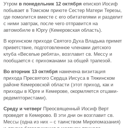
Утром
в понедельник 12 октября
епископ Иосиф
побывает в Томском приюте Сестер Матери Терезы,
где помолится вместе с его обитателями и разделит
с ними завтрак, после чего отправится на
автомобиле в Юргу (Кемеровская область).
В юргинском приходе Святого Духа Владыка примет
приветствие, подготовленное членами детского
клуба «Веселые ребята», возглавит св. Мессу и
пообщается с прихожанами за общей трапезой.
Во вторник 13 октября
намечена визитация
прихода Пресвятого Сердца Иисуса в Тяжинском
районе Кемеровской области (этот приход, как и
приходы в Юрге и Кемерове, окормляется отцами-
редемптористами).
Среду и четверг
Преосвященный Иосиф Верт
проведет в Кемерово. В эти дни он возглавит св.
Мессы (одна из них – с таинством Миропомазания)