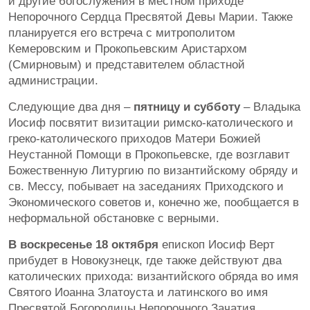
и другие богослужения в местном приходе
Непорочного Сердца Пресвятой Девы Марии. Также
планируется его встреча с митрополитом
Кемеровским и Прокопьевским Аристархом
(Смирновым) и представителем областной
администрации.
Следующие два дня –
пятницу и субботу
– Владыка
Иосиф посвятит визитации римско-католического и
греко-католического приходов Матери Божией
Неустанной Помощи в Прокопьевске, где возглавит
Божественную Литургию по византийскому обряду и
св. Мессу, побывает на заседаниях Приходского и
Экономического советов и, конечно же, пообщается в
неформальной обстановке с верными.
В воскресенье 18 октября
епископ Иосиф Верт
прибудет в Новокузнецк, где также действуют два
католических прихода: византийского обряда во имя
Святого Иоанна Златоуста и латинского во имя
Пресвятой Богородицы Непорочного Зачатия.