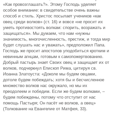
«Как провозглашать?». Этому Господь уделяет
особое внимание: в свидетельстве очень важны
способ и стиль. Христос посылает учеников «как
овец среди волков» (ст. 16) и вовсе «не просит их
уметь противостоять волкам: спорить, возражать и
защищаться». Мы думаем, что нам «нужны
значимость, многочисленность, престиж, и тогда мир
будет слушать нас и уважать», предположил Папа.
Господь же просит апостолов уподобиться кротким и
невинным агнцам, готовым к самопожертвованию.
Добрый пастырь знает Своих овец и защищает их от
волков, подчеркнул Епископ Рима, цитируя св.
Иоанна Златоуста: «Доколе мы будем овцами,
дотоле будем побеждать; хотя бы и бесчисленное
множество волков нас окружало, но мы их
преодолеем и победим. Если же будем волками, –
будем побеждены, потому что отступит от нас
помощь Пастыря; Он пасёт не волков, а овец»
(Толкование на Евангелие от Матфея, 33).