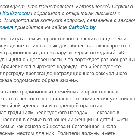
сообщает, что предстоятель Католической Церкви в
 Кондрусевич
обратился с открытым письмом к
о. Митрополита волнуют вопросы, связанные с законо
лания
приводится на сайте
Сatholic.by
.
института семьи, нравственного воспитания детей и
бсуждение таких важных для общества законопроектов
й традиционных для Беларуси вероисповеданий. «К
тупны для общественности, что порождает разнообразны
Архиепископ выражает надежду, что «белорусское
т преграду пропаганде нетрадиционного сексуального
оказа содомского образа жизни».
 а также традиционных семейных и нравственных
ешать в непростых социально-экономических условиях 
семейной идеологии и тенденций принятия
чат традициям белорусского народа», — сказано в
 насилия в семье в отношении женщин и детей: «Эти
семья как основа общества и богатейшая школа
пасным местом для них. Родители должны иметь