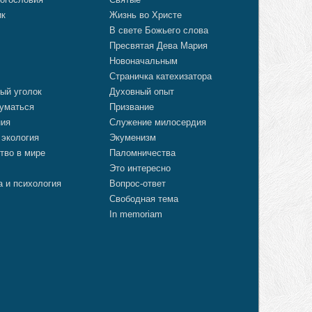
ик
Жизнь во Христе
В свете Божьего слова
Пресвятая Дева Мария
Новоначальным
Страничка катехизатора
ый уголок
Духовный опыт
уматься
Призвание
ния
Служение милосердия
 экология
Экуменизм
тво в мире
Паломничества
Это интересно
а и психология
Вопрос-ответ
Свободная тема
In memoriam