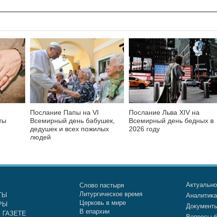
Послание Папы на VI
Послание Льва XIV на
ты
Всемирный день бабушек,
Всемирный день бедных в
дедушек и всех пожилых
2026 году
людей
Актуальн
Слово пастыря
Литургическое время
ТЫ
Аналитик
Церковь в мире
РЫ
Документ
В епархии
 ГАЗЕТЕ
Вопросы б