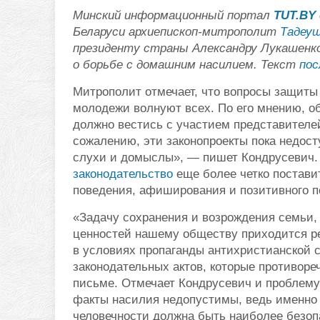
Минский информационный портал
TUT.BY
Беларуси архиепископ-митрополит
Тадеуш
президенту страны Александру Лукашенк
о борьбе с домашним насилием. Текст
пос
Митрополит отмечает, что вопросы защиты 
молодежи волнуют всех. По его мнению, о
должно вестись с участием представителе
сожалению, эти законопроекты пока недос
слухи и домыслы», — пишет Кондрусевич. 
законодательство
еще более четко постави
поведения, афиширования и позитивного п
«Задачу сохранения и возрождения семьи,
ценностей нашему обществу приходится р
в условиях пропаганды антихристианской 
законодательных актов, которые противоре
письме. Отмечает Кондрусевич и проблему
факты насилия недопустимы, ведь именно 
человечности должна быть наиболее безо