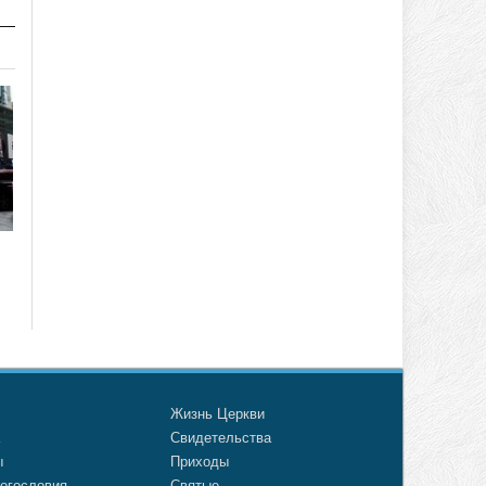
о
Жизнь Церкви
а
Свидетельства
ы
Приходы
огословия
Святые