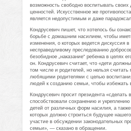
возможность свободно воспитывать своих 
ценностей. Искусственное же противопоста
является недопустимым и даже парадокса
Кондрусевич пишет, что хотелось бы ознак
борьбе с домашним насилием, чтобы иметь
изменения, о которых ведется дискуссия в 
несправедливому преследованию добросов
безобидное „наказание“ ребенка в целях е
он. Кондрусевич считает, что «дети должн
том числе и родителей, но нельзя считать
любящими родителями с целью воспитания»
людей к созданию семьи, чтобы избежать 
Кондрусевич просит президента «сделать 
способствовали сохранению и укреплению 
детей от различных форм насилия, а такж
которых должно строиться будущее нашего
участие в обсуждении законодательных про
семьи», — сказано в обращении.