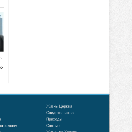
.
ию
о
Жизнь Церкви
а
Свидетельства
ы
Приходы
огословия
Святые