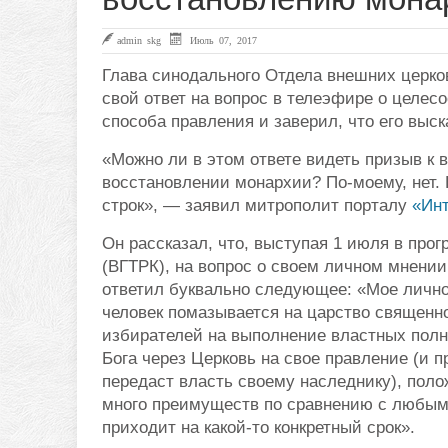
admin skg
Июль 07, 2017
Глава синодального Отдела внешних церк
свой ответ на вопрос в телеэфире о целес
способа правления и заверил, что его выс
«Можно ли в этом ответе видеть призыв к 
восстановлении монархии? По-моему, нет. 
строк», — заявил митрополит порталу
«Ин
Он рассказал, что, выступая 1 июля в про
(ВГТРК), на вопрос о своем личном мнени
ответил буквально следующее: «Мое личное
человек помазывается на царство священн
избирателей на выполнение властных полно
Бога через Церковь на свое правление (и 
передаст власть своему наследнику), поло
много преимуществ по сравнению с любым
приходит на какой-то конкретный срок».