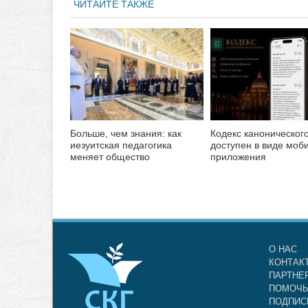
ЧИТАЙТЕ ТАКЖЕ
Больше, чем знания: как
Кодекс каноническог
иезуитская педагогика
доступен в виде моб
меняет общество
приложения
О НАС
КОНТАК
ПАРТНЕ
ПОМОЧЬ
ПОДПИС