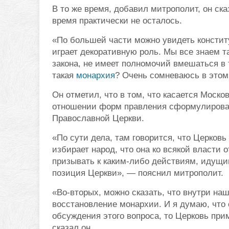
В то же время, добавил митрополит, он ск
время практически не осталось.
«По большей части можно увидеть конститу
играет декоративную роль. Мы все знаем т
закона, не имеет полномочий вмешаться в 
такая
монархия
? Очень сомневаюсь в этом
Он отметил, что в том, что касается Моско
отношении форм правления сформулирован
Православной Церкви.
«По сути дела, там говорится, что Церков
избирает народ, что она ко всякой власти о
призывать к каким-либо действиям, идущи
позиция Церкви», — пояснил митрополит.
«Во-вторых, можно сказать, что внутри на
восстановление монархии. И я думаю, что
обсуждения этого вопроса, то Церковь при
сказал он.