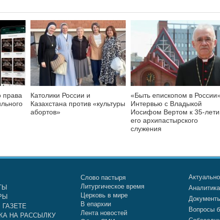
о права
Католики России и
«Быть епископом в России»
ильного
Казахстана против «культуры
Интервью с Владыкой
абортов»
Иосифом Вертом к 35-лет
его архипастырского
служения
Актуальн
Слово пастыря
Литургическое время
ТЫ
Аналитик
Церковь в мире
РЫ
Документ
В епархии
 ГАЗЕТЕ
Вопросы б
Лента новостей
КА НА РАССЫЛКУ