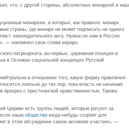
азал, что, с другой стороны, абсолютных монархий в на
ционные монархии, в которых, как правило, монарх
акие страны, где монарх не может подписать ни одного
текст законодательного акта. Нужна ли нам в России
», — напомнил свои слова иерарх.
вского патриархата, во-первых, церковная позиция в
а в Основах социальной концепции Русской
ь нейтральна в отношении того, какую форму правления
тносится лояльно до тех пор, пока власть не начинает
м вразрез с христианской нравственностью. Такова
шей Церкви есть группы людей, которые ратуют за
 если наше
общество
когда-нибудь созреет для
мет в этом обсуждении самое активное участие», —