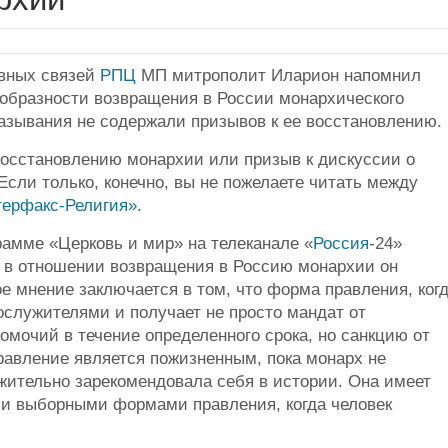
овных связей
РПЦ
МП митрополит Иларион напомнил
ообразности возвращения в России монархического
казывания не содержали призывов к ее восстановлению.
восстановлению монархии или призыв к дискуссии о
Если только, конечно, вы не пожелаете читать между
терфакс-Религия»
.
грамме «Церковь и мир» на телеканале «
Россия
-24»
и в отношении возвращения в Россию монархии он
 мнение заключается в том, что форма правления, ког
ослужителями и получает не просто мандат от
мочий в течение определенного срока, но санкцию от
правление является пожизненным, пока монарх не
жительно зарекомендовала себя в истории. Она имеет
и выборными формами правления, когда человек