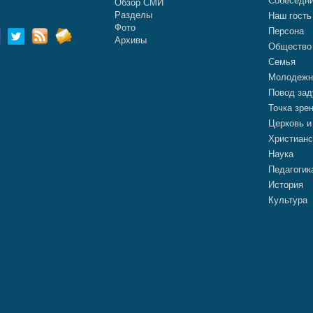
Собеседн
Обзор СМИ
Разделы
Наш гость
Фото
Персона
Архивы
Общество
Семья
Молодежн
Повод зад
Точка зре
Церковь и
Христианс
Наука
Педагогик
История
Культура