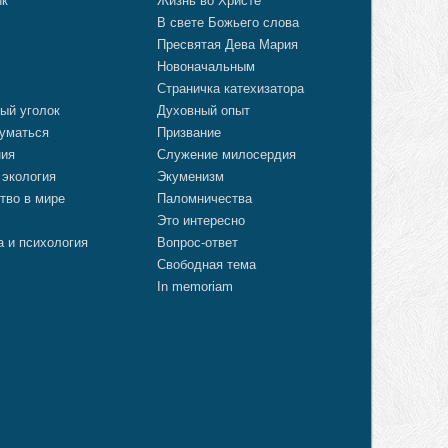
ик
Жизнь во Христе
В свете Божьего слова
Пресвятая Дева Мария
Новоначальным
Страничка катехизатора
ый уголок
Духовный опыт
уматься
Призвание
ния
Служение милосердия
 экология
Экуменизм
тво в мире
Паломничества
Это интересно
а и психология
Вопрос-ответ
Свободная тема
In memoriam