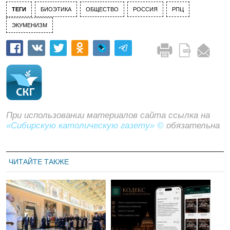
ТЕГИ
БИОЭТИКА
ОБЩЕСТВО
РОССИЯ
РПЦ
ЭКУМЕНИЗМ
При использовании материалов сайта ссылка на
«Сибирскую католическую газету» ©
обязательна
ЧИТАЙТЕ ТАКЖЕ