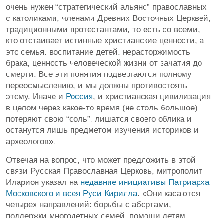
очень нужен “стратегический альянс” православных
с католиками, членами Древних Восточных Церквей,
традиционными протестантами, то есть со всеми,
кто отстаивает истинные христианские ценности, а
это семья, воспитание детей, нерасторжимость
брака, ценность человеческой жизни от зачатия до
смерти. Все эти понятия подвергаются полному
переосмыслению, и мы должны противостоять
этому. Иначе и
Россия
, и христианская цивилизация
в целом через какое-то время (не столь большое)
потеряют свою “соль”, лишатся своего облика и
останутся лишь предметом изучения историков и
археологов».
Отвечая на вопрос, что может предложить в этой
связи Русская Православная Церковь, митрополит
Иларион указал на
недавние инициативы Патриарха
Московского и всея Руси Кирилла
. «Они касаются
четырех направлений: борьбы с абортами,
поддержки многодетных семей, помощи детям,