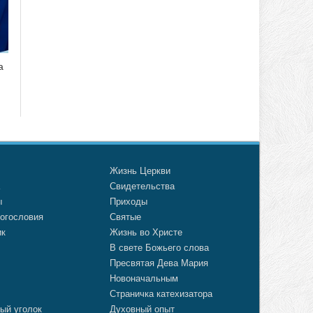
а
о
Жизнь Церкви
а
Свидетельства
ы
Приходы
огословия
Святые
ик
Жизнь во Христе
В свете Божьего слова
Пресвятая Дева Мария
Новоначальным
Страничка катехизатора
ый уголок
Духовный опыт