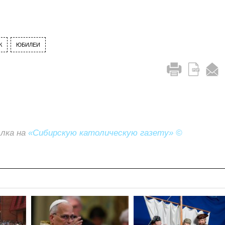
К
ЮБИЛЕИ
ылка на
«Сибирскую католическую газету» ©