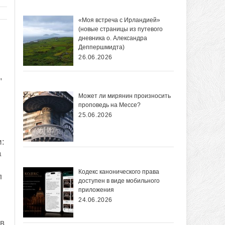
«Моя встреча с Ирландией»
(новые страницы из путевого
дневника о. Александра
Деппершмидта)
26.06.2026
,
Может ли мирянин произносить
проповедь на Мессе?
25.06.2026
и:
а
Кодекс канонического права
л
доступен в виде мобильного
приложения
24.06.2026
 в