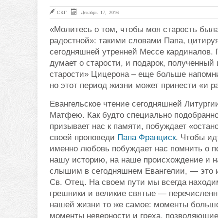
СКГ
Декабрь 17, 2016
«Молитесь о том, чтобы моя старость была
радостной»: такими словами Папа, цитиру
сегодняшней утренней Мессе кардиналов. П
думает о старости, и подарок, полученный 
старости» Цицерона – еще больше напомни
но этот период жизни может принести «и ра
Евангельское чтение сегодняшней Литурги
Матфею. Как будто специально подобранно
призывает нас к памяти, побуждает «остано
своей проповеди
Папа Франциск
. Чтобы и
именно любовь побуждает нас помнить о п
нашу историю, на наше происхождение и на
слышим в сегодняшнем Евангелии, — это ис
Св. Отец. На своем пути мы всегда находим
грешники и великие святые — перечислен
нашей жизни то же самое: моменты большо
моменты неверности и греха, позволяющие