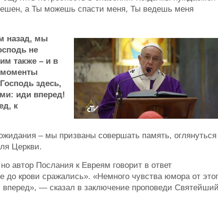
решен, а Ты можешь спасти меня, Ты ведешь меня
м назад, мы
осподь не
им также – и в
е моменты
Господь здесь,
ами: иди вперед!
ед, к
 ожидания – мы призваны совершать память, оглянуться
для Церкви.
 но автор Послания к Евреям говорит в ответ
е до крови сражались». «Немного чувства юмора от это
и вперед», — сказал в заключение проповеди Святейши