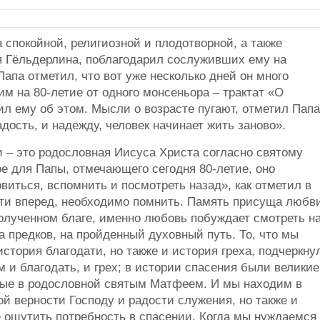
 спокойной, религиозной и плодотворной, а также
я Гёльдерлина, поблагодарил сослуживших ему на
апа отметил, что вот уже несколько дней он много
им на 80-летие от одного монсеньора – трактат «О
л ему об этом. Мысли о возрасте пугают, отметил Папа
дость, и надежду, человек начинает жить заново».
и – это родословная Иисуса Христа согласно святому
е для Папы, отмечающего сегодня 80-летие, оно
виться, вспомнить и посмотреть назад», как отметил в
дти вперед, необходимо помнить. Память присуща любв
олученном благе, именно любовь побуждает смотреть н
 предков, на пройденный духовный путь. То, что мы
тория благодати, но также и история греха, подчеркну
 и благодать, и грех; в истории спасения были великие
ные в родословной святым Матфеем. И мы находим в
й верности Господу и радости служения, но также и
 ощутить потребность в спасении. Когда мы нуждаемся