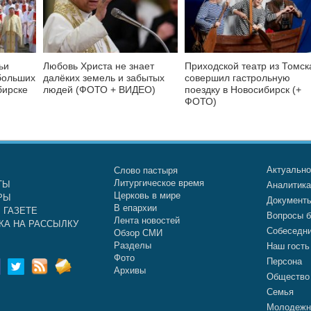
ьи
Любовь Христа не знает
Приходской театр из Томск
больших
далёких земель и забытых
совершил гастрольную
бирске
людей (ФОТО + ВИДЕО)
поездку в Новосибирск (+
ФОТО)
Актуальн
Слово пастыря
Литургическое время
ТЫ
Аналитик
Церковь в мире
РЫ
Документ
В епархии
 ГАЗЕТЕ
Вопросы б
Лента новостей
КА НА РАССЫЛКУ
Собеседн
Обзор СМИ
Разделы
Наш гость
Фото
Персона
Архивы
Общество
Семья
Молодежн