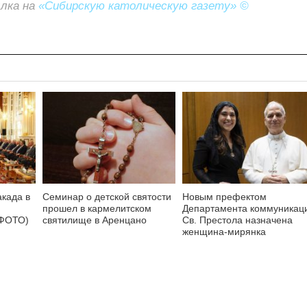
ылка на
«Сибирскую католическую газету» ©
акада в
Семинар о детской святости
Новым префектом
прошел в кармелитском
Департамента коммуникац
 ФОТО)
святилище в Аренцано
Св. Престола назначена
женщина-мирянка