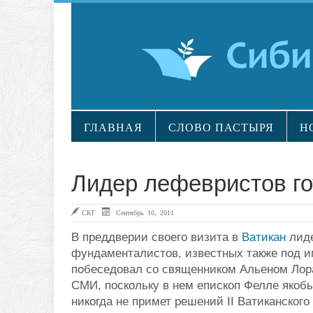
ГЛАВНАЯ
СЛОВО ПАСТЫРЯ
Н
Лидер лефевристов гот
СКГ
Сентябрь 10, 2011
В преддверии своего визита в
Ватикан
лиде
фундаменталистов, известных также под 
побеседовал со священником Альеном Лор
СМИ, поскольку в нем епископ Фелле якобы
никогда не примет решений II Ватиканского