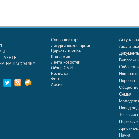
Актуальн
Слово пастыря
Литургическое время
ТЫ
Аналитик
Церковь в мире
РЫ
Документ
В епархии
 ГАЗЕТЕ
Вопросы б
Лента новостей
КА НА РАССЫЛКУ
Собеседн
Обзор СМИ
Разделы
Наш гость
Фото
Персона
Архивы
Общество
Семья
Молодежн
Повод зад
Точка зре
Церковь и
Христианс
Наука