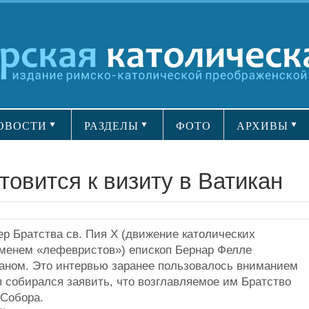
ОВОСТИ
РАЗДЕЛЫ
ФОТО
АРХИВЫ
овится к визиту в Ватикан
р Братства св. Пия X (движение католических
именем «лефевристов») епископ Бернар Фелле
аном. Это интервью заранее пользовалось вниманием
 собирался заявить, что возглавляемое им Братство
 Собора.