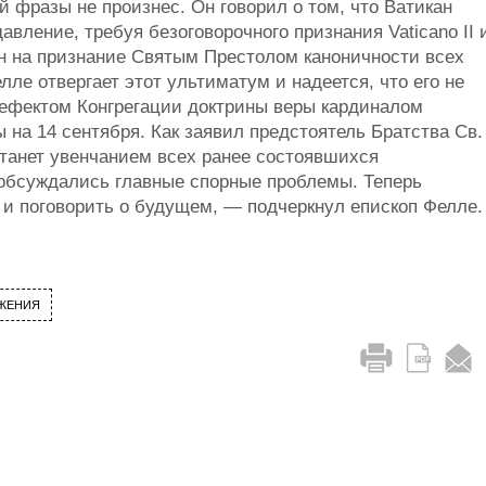
 фразы не произнес. Он говорил о том, что Ватикан
вление, требуя безоговорочного признания Vaticano II 
н на признание Святым Престолом каноничности всех
ле отвергает этот ультиматум и надеется, что его не
рефектом Конгрегации доктрины веры кардиналом
на 14 сентября. Как заявил предстоятель Братства Св.
станет увенчанием всех ранее состоявшихся
 обсуждались главные спорные проблемы. Теперь
 и поговорить о будущем, — подчеркнул епископ Фелле.
ЖЕНИЯ