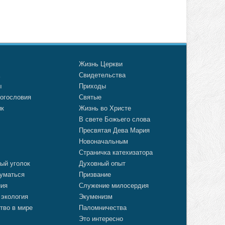
о
Жизнь Церкви
а
Свидетельства
ы
Приходы
огословия
Святые
ик
Жизнь во Христе
В свете Божьего слова
Пресвятая Дева Мария
Новоначальным
Страничка катехизатора
ый уголок
Духовный опыт
уматься
Призвание
ния
Служение милосердия
 экология
Экуменизм
тво в мире
Паломничества
Это интересно