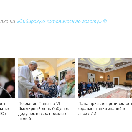
ылка на
«Сибирскую католическую газету» ©
ает
Послание Папы на VI
Папа призвал противостоя
бытых
Всемирный день бабушек,
фрагментации знаний в
ЕО)
дедушек и всех пожилых
эпоху ИИ
людей