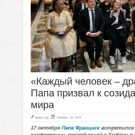
«Каждый человек – др
Папа призвал к созид
мира
admin skg
Октябрь 18, 2024
17 октября
Папа Франциск
встретился 
конференции, проходившей в Умбрии в 