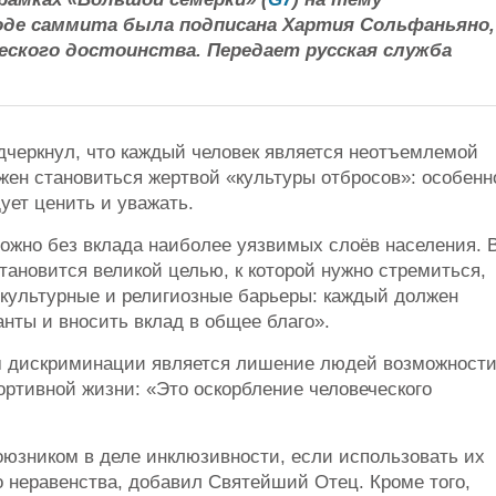
ходе саммита была подписана Хартия Сольфаньяно,
еского достоинства. Передает русская служба
дчеркнул, что каждый человек является неотъемлемой
жен становиться жертвой «культуры отбросов»: особенн
ует ценить и уважать.
ожно без вклада наиболее уязвимых слоёв населения. 
ановится великой целью, к которой нужно стремиться,
культурные и религиозные барьеры: каждый должен
нты и вносить вклад в общее благо».
м дискриминации является лишение людей возможност
портивной жизни: «Это оскорбление человеческого
оюзником в деле инклюзивности, если использовать их
о неравенства, добавил Святейший Отец. Кроме того,