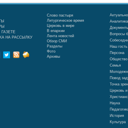
Актуальн
Слово пастыря
Литургическое время
ТЫ
Аналитик
Церковь в мире
РЫ
Документ
В епархии
 ГАЗЕТЕ
Вопросы б
Лента новостей
КА НА РАССЫЛКУ
Собеседн
Обзор СМИ
Разделы
Наш гость
Фото
Персона
Архивы
Общество
Семья
Молодежн
Повод зад
Точка зре
Церковь и
Христианс
Наука
Педагогик
История
Культура