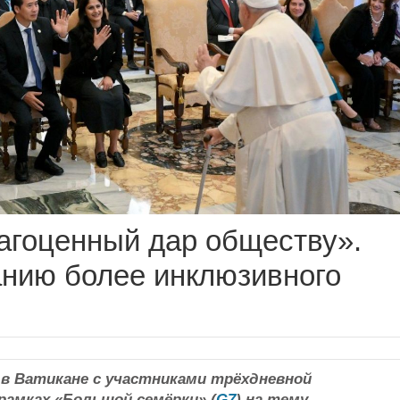
агоценный дар обществу».
анию более инклюзивного
в Ватикане с участниками трёхдневной
рамках «Большой семёрки» (
G7
) на тему