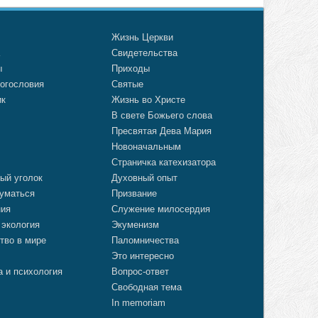
о
Жизнь Церкви
а
Свидетельства
ы
Приходы
огословия
Святые
ик
Жизнь во Христе
В свете Божьего слова
Пресвятая Дева Мария
Новоначальным
Страничка катехизатора
ый уголок
Духовный опыт
уматься
Призвание
ния
Служение милосердия
 экология
Экуменизм
тво в мире
Паломничества
Это интересно
а и психология
Вопрос-ответ
Свободная тема
In memoriam