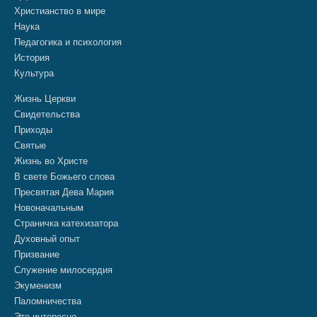
Христианство в мире
Наука
Педагогика и психология
История
Культура
Жизнь Церкви
Свидетельства
Приходы
Святые
Жизнь во Христе
В свете Божьего слова
Пресвятая Дева Мария
Новоначальным
Страничка катехизатора
Духовный опыт
Призвание
Служение милосердия
Экуменизм
Паломничества
Это интересно