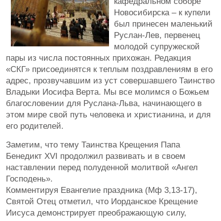
кафедральном соборе
Новосибирска – к купели
был принесен маленький
Руслан-Лев, первенец
молодой супружеской
пары из числа постоянных прихожан. Редакция
«СКГ» присоединятся к теплым поздравлениям в его
адрес, прозвучавшим из уст совершавшего Таинство
Владыки Иосифа Верта. Мы все молимся о Божьем
благословении для Руслана-Льва, начинающего в
этом мире свой путь человека и христианина, и для
его родителей.
Заметим, что тему Таинства Крещения Папа
Бенедикт XVI продолжил развивать и в своем
наставлении перед полуденной молитвой «Ангел
Господень».
Комментируя Евангелие праздника (Мф 3,13-17),
Святой Отец отметил, что Иорданское Крещение
Иисуса демонстрирует преображающую силу,