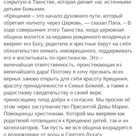
сокрытую в Таинстве, которая делает нас истинными
детьми Божьими.
«Крещение – это начало духовного пути, который
обретает полноту через Церковь, — сказал Папа. – В
ходе совершения этого Таинства, когда церковная
община молится за недавно рожденного младенца и
вверяет его Богу, родители и крестные берут на себя
обязательство опекать новокрещеного, поддерживать
его и воспитывать по-христиански. Это –
величайшая ответственность, проистекающая из
величайшего дара! Поэтому я хочу призвать всех
верных заново открыть для себя красоту Крещения,
красоту принадлежности к Семье Божией, а также к
радостному свидетельству о своей вере,
приносящему плод добра и согласия. Мы просим об
этом через заступничество Пресвятой Девы Марии,
Помощницы христианам, Которой мы вверяем как
родителей готовящихся к Крещению детей, так и их
катехизаторов. Так пусть же вся община возрадуется
о возрождении от воды и Святого Духа!»