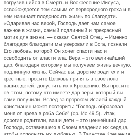
погрузившийся в Смерть и Воскресение Иисуса,
освобождается тем самым от первородного греха и в
нем начинает плодоносить жизнь по благодати.
«Одаривая нас верой, Господь дает нам самое
важное в жизни, самый подлинный и прекрасный
мотив для жизни, — сказал Святой Отец. – Именно
благодаря благодати мы уверовали в Бога, познали
Его любовь, которой Он хочет спасти нас и
освободить от власти зла. Вера – это величайший
дар, благодаря которому мы получаем жизнь вечную,
подлинную жизнь. Сейчас вы, дорогие родители и
крестные, просите Церковь принять в свое лоно
ваших детей, допустить их к Крещению. Вы просите
об этом, потому что имеете дар веры, который вы
сами получили. Вслед за пророком Исаией каждый
христианин может повторить: “Господь образовал
меня от чрева в раба Себе” (ср. Ис 49,5). Итак,
дорогие родители, ваши дети – это ценнейший дар
Господа, оставившего в Своем владении их сердца,
чтобы исполнить их любовью. В Таинстве Крещения