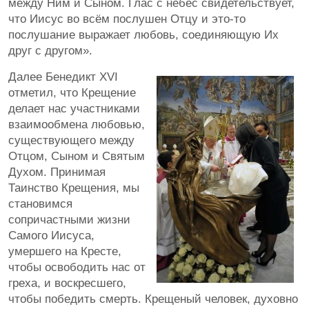
между Ним и Сыном. Глас с небес свидетельствует,
что Иисус во всём послушен Отцу и это-то
послушание выражает любовь, соединяющую Их
друг с другом».
Далее Бенедикт XVI
отметил, что Крещение
делает нас участниками
взаимообмена любовью,
существующего между
Отцом, Сыном и Святым
Духом. Принимая
Таинство Крещения, мы
становимся
сопричастными жизни
Самого Иисуса,
умершего на Кресте,
чтобы освободить нас от
греха, и воскресшего,
чтобы победить смерть. Крещеный человек, духовно