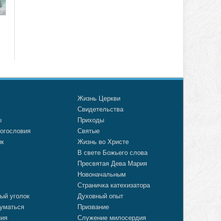
о
Жизнь Церкви
а
Свидетельства
ы
Приходы
огословия
Святые
ик
Жизнь во Христе
В свете Божьего слова
Пресвятая Дева Мария
Новоначальным
Страничка катехизатора
ый уголок
Духовный опыт
уматься
Призвание
ния
Служение милосердия