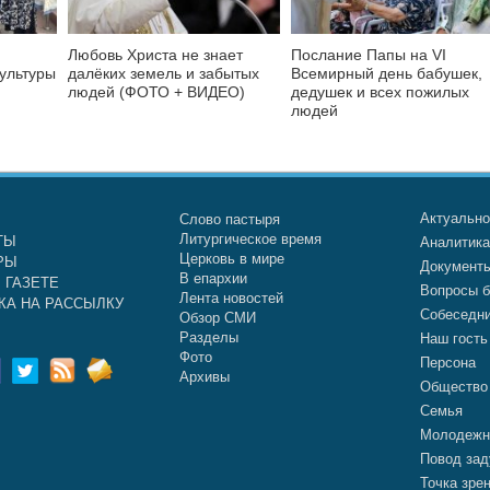
Любовь Христа не знает
Послание Папы на VI
культуры
далёких земель и забытых
Всемирный день бабушек,
людей (ФОТО + ВИДЕО)
дедушек и всех пожилых
людей
Актуальн
Слово пастыря
Литургическое время
ТЫ
Аналитик
Церковь в мире
РЫ
Документ
В епархии
 ГАЗЕТЕ
Вопросы б
Лента новостей
КА НА РАССЫЛКУ
Собеседн
Обзор СМИ
Разделы
Наш гость
Фото
Персона
Архивы
Общество
Семья
Молодежн
Повод зад
Точка зре