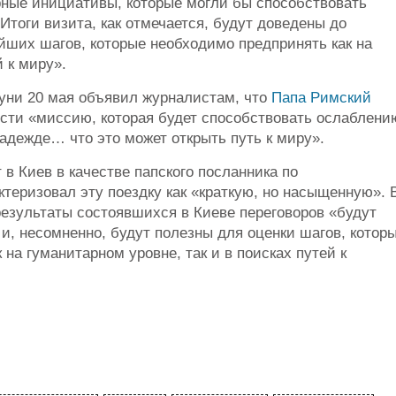
ные инициативы, которые могли бы способствовать
тоги визита, как отмечается, будут доведены до
йших шагов, которые необходимо предпринять как на
й к миру».
руни 20 мая объявил журналистам, что
Папа Римский
сти «миссию, которая будет способствовать ослаблени
надежде… что это может открыть путь к миру».
в Киев в качестве папского посланника по
ктеризовал эту поездку как «краткую, но насыщенную». 
результаты состоявшихся в Киеве переговоров «будут
, несомненно, будут полезны для оценки шагов, котор
на гуманитарном уровне, так и в поисках путей к