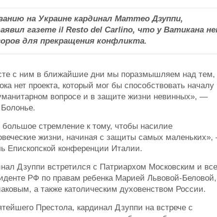
ванию на Украине кардинал Маттео Дзуппи,
явил газете il Resto del Carlino, что у Ватикана н
воров для прекращения конфликта.
сте с ним в ближайшие дни мы поразмышляем над тем,
ока нет проекта, который мог бы способствовать началу
гуманитарном вопросе и в защите жизни невинных», —
 Болонье.
ь большое стремление к тому, чтобы насилие
овеческие жизни, начиная с защиты самых маленьких»,
ль Епископской конференции Италии.
инал Дзуппи встретился с Патриархом Московским и вс
иденте РФ по правам ребенка Марией Львовой-Беловой,
ковым, а также католическим духовенством России.
ятейшего Престола, кардинал Дзуппи на встрече с