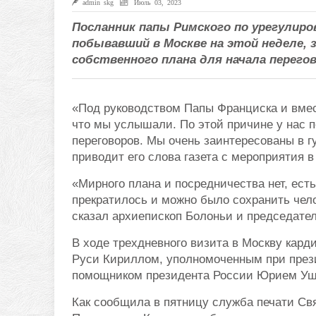
admin skg
Июль 03, 2023
Посланник папы Римского по урегулиро
побывавший в Москве на этой неделе, за
собственного плана для начала перего
«Под руководством Папы Франциска и вме
что мы услышали. По этой причине у нас п
переговоров. Мы очень заинтересованы в 
приводит его слова газета с мероприятия в
«Мирного плана и посредничества нет, ест
прекратилось и можно было сохранить чел
сказал архиепископ Болоньи и председате
В ходе трехдневного визита в Москву кард
Руси Кириллом, уполномоченным при през
помощником президента России Юрием Уша
Как сообщила в пятницу служба печати Св