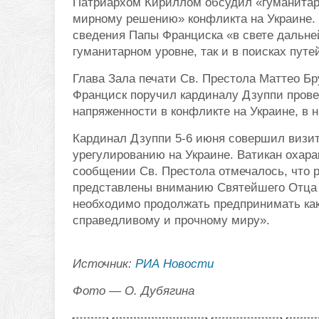
Патриархом Кириллом обсудил «гуманитар
мирному решению» конфликта на Украине. И
сведения Папы Франциска «в свете дальне
гуманитарном уровне, так и в поисках путе
Глава Зала печати Св. Престола Маттео Б
Франциск поручил кардиналу Дзуппи прове
напряженности в конфликте на Украине, в 
Кардинал Дзуппи 5-6 июня совершил визит 
урегулированию на Украине. Ватикан охара
сообщении Св. Престола отмечалось, что 
представлены вниманию Святейшего Отца и
необходимо продолжать предпринимать как 
справедливому и прочному миру».
Источник:
РИА Новости
Фото — О. Дубягина