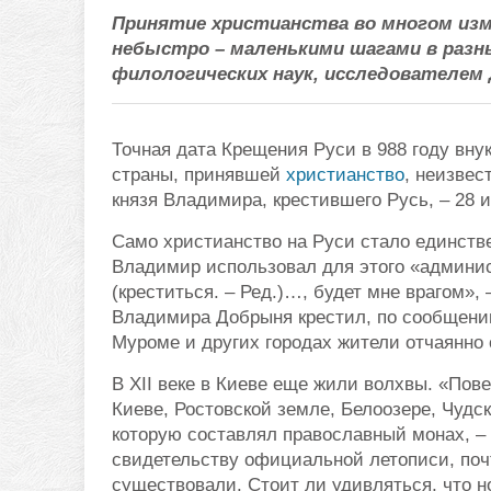
Принятие христианства во многом изм
небыстро – маленькими шагами в разн
филологических наук, исследователем 
Точная дата Крещения Руси в 988 году вну
страны, принявшей
христианство
, неизвес
князя Владимира, крестившего Русь, – 28 
Само христианство на Руси стало единстве
Владимир использовал для этого «админист
(креститься. – Ред.)…, будет мне врагом», 
Владимира Добрыня крестил, по сообщению
Муроме и других городах жители отчаянно 
В XII веке в Киеве еще жили волхвы. «Пов
Киеве, Ростовской земле, Белоозере, Чудск
которую составлял православный монах, – 
свидетельству официальной летописи, почт
существовали. Стоит ли удивляться, что 