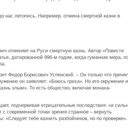
о нас летопись. Например, отмена смертной казни в
ич отменяет на Руси смертную казнь. Автор «Повести
тье, датированной 996-м годом, когда гуманная мера, по
ла.
орит Федор Борисович Успенский. – Он только что приня
ужению он заявляет: «Боюсь греха». Но его окружение 
казнь злым». То есть общество, включая монаха-
щает, подчеркивая отрицательные последствия: «и силь
 с современной точки зрения странное – вернуть
: «Следует тебе казнить разбойников, но по проверке».