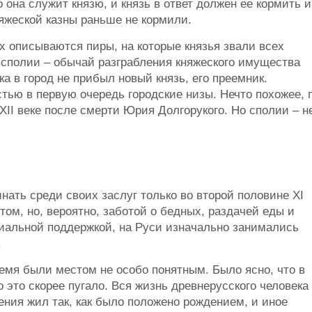
 она служит князю, и князь в ответ должен ее кормить и
няжеской казны раньше не кормили.
х описываются пиры, на которые князья звали всех
 сполии – обычай разграбления княжеского имущества
ка в город не прибыл новый князь, его преемник.
тью в первую очередь городские низы. Нечто похожее, 
XII веке после смерти Юрия Долгорукого. Но сполии – н
ать среди своих заслуг только во второй половине XI
том, но, вероятно, заботой о бедных, раздачей еды и
циальной поддержкой, на Руси изначально занимались
.
емя были местом не особо понятным. Было ясно, что в
 это скорее пугало. Вся жизнь древнерусского человека
ения жил так, как было положено рождением, и иное