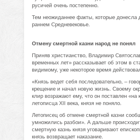
русичей очень постепенно.
Тем неожиданнее факты, которые донесла д
раннем Средневековье.
Отмену смертной казни народ не понял
Приняв христианство, Владимир Святослав
временных лет» рассказывает об этом в ста
видимому, уже некоторое время действова
«Князь ведет себя последовательно, – гов
крещение и начал новую жизнь. Своему окр
клир возражают ему, что он поставлен «на 
летописца XII века, князя не поняло.
Летописец об отмене смертной казни сооб
умножились разбои». А дальше происходит
смертную казнь князя уговаривают епископы
князь возвращает наказание.