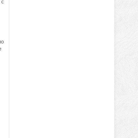
 с
по
е