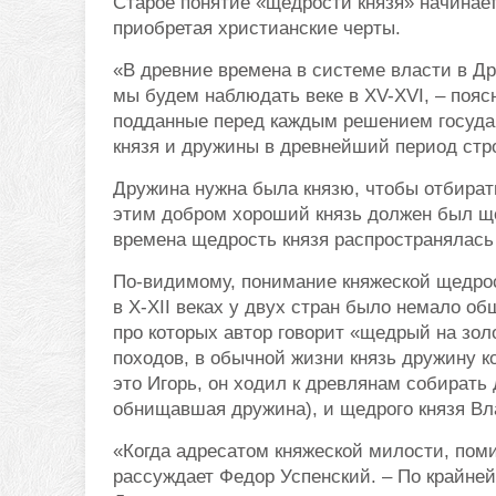
Старое понятие «щедрости князя» начинае
приобретая христианские черты.
«В древние времена в системе власти в Др
мы будем наблюдать веке в XV-XVI, – пояс
подданные перед каждым решением госуда
князя и дружины в древнейший период стр
Дружина нужна была князю, чтобы отбирать 
этим добром хороший князь должен был ще
времена щедрость князя распространялась 
По-видимому, понимание княжеской щедрос
в X-XII веках у двух стран было немало об
про которых автор говорит «щедрый на зол
походов, в обычной жизни князь дружину к
это Игорь, он ходил к древлянам собирать 
обнищавшая дружина), и щедрого князя В
«Когда адресатом княжеской милости, пом
рассуждает Федор Успенский. – По крайней