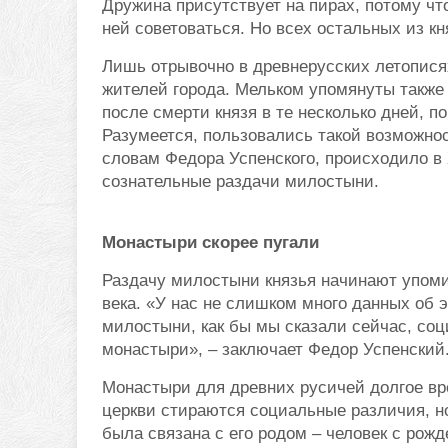
Дружина присутствует на пирах, потому что
ней советоваться. Но всех остальных из к
Лишь отрывочно в древнерусских летопися
жителей города. Мельком упомянуты также
после смерти князя в те несколько дней, по
Разумеется, пользовались такой возможнос
словам Федора Успенского, происходило в 
сознательные раздачи милостыни.
Монастыри скорее пугали
Раздачу милостыни князья начинают упомин
века. «У нас не слишком много данных об э
милостыни, как бы мы сказали сейчас, со
монастыри», – заключает Федор Успенский
Монастыри для древних русичей долгое вр
церкви стираются социальные различия, но
была связана с его родом – человек с рожд