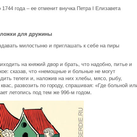
1744 года – ее отменит внучка Петра I Елизавета
 ложки для дружины
давать милостыню и приглашать к себе на пиры
ходить на княжий двор и брать, что надобно, питье и
кое: сказав, что «немощные и больные не могут
дить телеги и, наложив на них хлебы, мясо, рыбу,
 квас, развозить по городу, спрашивая: «Где больной ил
ает летопись под тем же 996-м годом.