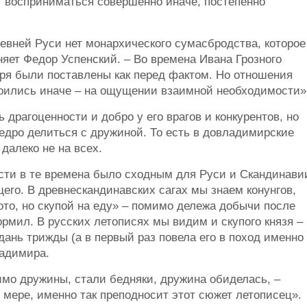
т восприниматься совершенно иначе, постепенно
евней Руси нет монархического сумасбродства, которое
няет Федор Успенский. – Во времена Ивана Грозного
ря были поставлены как перед фактом. Но отношения
оились иначе – на ощущении взаимной необходимости»
драгоценности и добро у его врагов и конкурентов, но
дро делиться с дружиной. То есть в довладимирские
далеко не на всех.
ти в те времена было сходным для Руси и Скандинави
щего. В древнескандинавских сагах мы знаем конунгов,
ото, но скупой на еду» – помимо дележа добычи после
ормил. В русских летописях мы видим и скупого князя –
дань трижды (а в первый раз повела его в поход именно
ладимира.
имо дружины, стали бедняки, дружина обиделась, –
 мере, именно так преподносит этот сюжет летописец».