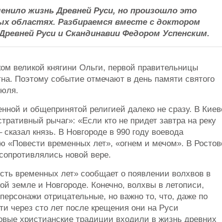
енило жизнь Древней Руси, но произошло это
ых областях. Разбираемся вместе с доктором
Древней Руси и Скандинавии Федором Успенским.
ком великой княгини Ольги, первой правительницы
тна. Поэтому событие отмечают в день памяти святого
июля.
нной и общепринятой религией далеко не сразу. В Киев
ративный рычаг»: «Если кто не придет завтра на реку
– сказал князь. В Новгороде в 990 году воевода
 «Повести временных лет», «огнем и мечом». В Ростов
сопротивлялись новой вере.
есть временных лет» сообщает о появлении волхвов в
ой земле и Новгороде. Конечно, волхвы в летописи,
персонажи отрицательные, но важно то, что, даже по
и через сто лет после крещения они на Руси
новые христианские традиции входили в жизнь древних