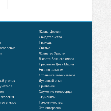
о
Жизнь Церкви
а
Свидетельства
ы
Приходы
огословия
Святые
ик
Жизнь во Христе
В свете Божьего слова
Пресвятая Дева Мария
Новоначальным
Страничка катехизатора
ый уголок
Духовный опыт
уматься
Призвание
ния
Служение милосердия
 экология
Экуменизм
тво в мире
Паломничества
Это интересно