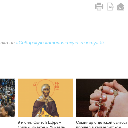
ылка на
«Сибирскую католическую газету» ©
9 июня. Святой Ефрем
Семинар о детской святост
Сирин, диакон и Учитель
прошел в кармелитском