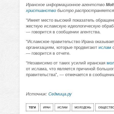
Иранское информационное агентство
Moh
христианство
быстро распространяется 
“Имеет место высокий показатель обращен
жесткую исламскую идеологическую обрабо
— говорится в сообщении агентства.
“Исламское правительство Ирана оказыва
организациям, которые продвигают
ислам
с
— говорится в отчете.
“Независимо от таких усилий иранская
мо
от ислама, что является причиной большог
правительства”, — отмечается в сообщени
Источник:
Седмица.ру
ТЕГИ
ИРАН
ИСЛАМ
МОЛОДЕЖЬ
ОБЩЕСТВ