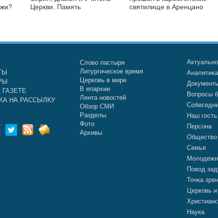
ежи?
Церкви. Память
святилище в Аренцано
Актуальн
Слово пастыря
Литургическое время
ТЫ
Аналитик
Церковь в мире
РЫ
Документ
В епархии
 ГАЗЕТЕ
Вопросы б
Лента новостей
КА НА РАССЫЛКУ
Собеседн
Обзор СМИ
Разделы
Наш гость
Фото
Персона
Архивы
Общество
Семья
Молодежн
Повод зад
Точка зре
Церковь и
Христианс
Наука