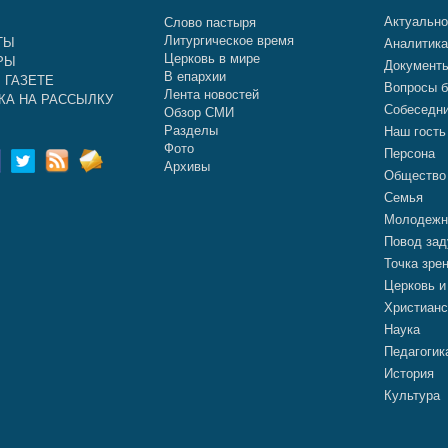
Актуальн
Слово пастыря
Литургическое время
ТЫ
Аналитик
Церковь в мире
РЫ
Документ
В епархии
 ГАЗЕТЕ
Вопросы б
Лента новостей
КА НА РАССЫЛКУ
Собеседн
Обзор СМИ
Разделы
Наш гость
Фото
Персона
Архивы
Общество
Семья
Молодежн
Повод зад
Точка зре
Церковь и
Христианс
Наука
Педагогик
История
Культура