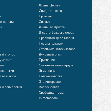
о
Жизнь Церкви
а
Свидетельства
ы
Приходы
огословия
Святые
ик
Жизнь во Христе
В свете Божьего слова
Пресвятая Дева Мария
Новоначальным
Страничка катехизатора
ый уголок
Духовный опыт
уматься
Призвание
ния
Служение милосердия
 экология
Экуменизм
тво в мире
Паломничества
Это интересно
а и психология
Вопрос-ответ
Свободная тема
In memoriam