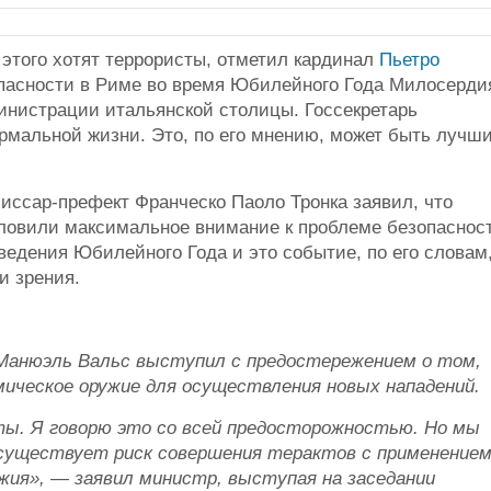
 этого хотят террористы, отметил кардинал
Пьетро
пасности в Риме во время Юбилейного Года Милосерди
министрации итальянской столицы. Госсекретарь
нормальной жизни. Это, по его мнению, может быть лучш
ссар-префект Франческо Паоло Тронка заявил, что
ловили максимальное внимание к проблеме безопаснос
едения Юбилейного Года и это событие, по его словам
и зрения.
Манюэль Вальс выступил с предостережением о том,
ическое оружие для осуществления новых нападений.
ты. Я говорю это со всей предосторожностью. Но мы
 существует риск совершения терактов с применение
жия», — заявил министр, выступая на заседании