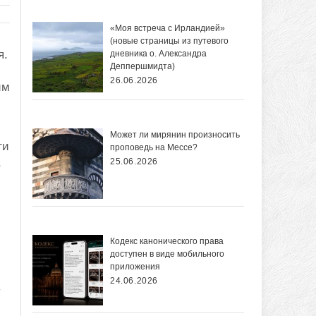
«Моя встреча с Ирландией»
(новые страницы из путевого
я.
дневника о. Александра
Деппершмидта)
26.06.2026
им
Может ли мирянин произносить
ти
проповедь на Мессе?
,
25.06.2026
Кодекс канонического права
доступен в виде мобильного
приложения
24.06.2026
м